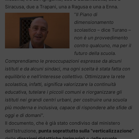
Siracusa, due a Trapani, una a Ragusa e una a Enna.
“
Il Piano di
dimensionamento
scolastico
– dice Turano –
non è un provvedimento
contro qualcuno, ma per il
futuro della scuola.
Comprendiamo le preoccupazioni espresse da alcuni
istituti e da alcuni sindaci, ma ogni scelta è stata fatta con
equilibrio e nell’interesse collettivo. Ottimizzare la rete
scolastica, infatti, significa valorizzare la continuità
educativa, tutelare i piccoli comuni e riorganizzare gli
istituti nei grandi centri urbani, per costruire una scuola
più moderna e inclusiva, capace di rispondere alle sfide di
oggi e di domani
“.
Il documento, che è già stato condiviso dal ministero
dell’Istruzione,
punta soprattutto sulla “verticalizzazione”
delle
direzioni didattiche (primarie)
e d
elle scuole