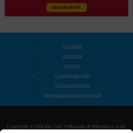
Chi siamo
Pubblicità
Contatti
Cookie Policy (UE)
Disconoscimento
Dichiarazione sulla Privacy (UE)
Copyright © ilSicilia | aut. Tribunale di Palermo n.11 del