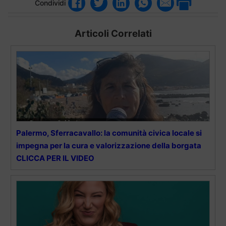
Condividi
Articoli Correlati
Palermo, Sferracavallo: la comunità civica locale si
impegna per la cura e valorizzazione della borgata
CLICCA PER IL VIDEO