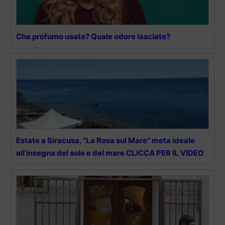
Che profumo usate? Quale odore lasciate?
Estate a Siracusa, “La Rosa sul Mare” meta ideale
all’insegna del sole e del mare CLICCA PER IL VIDEO