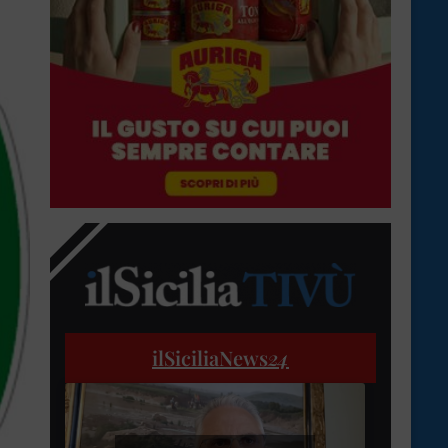
ilSiciliaNews
24