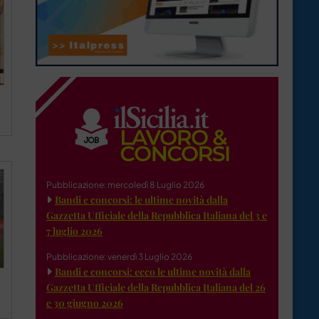
Pubblicazione: mercoledì 8 Luglio 2026
Bandi e concorsi: le ultime novità dalla
Gazzetta Ufficiale della Repubblica Italiana del 3 e
7 luglio 2026
Pubblicazione: venerdì 3 Luglio 2026
Bandi e concorsi: ecco le ultime novità dalla
Gazzetta Ufficiale della Repubblica Italiana del 26
e 30 giugno 2026