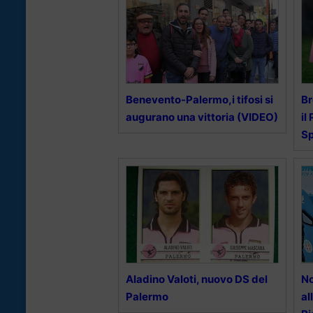
Benevento-Palermo,i tifosi si
Br
augurano una vittoria (VIDEO)
il
Sp
Aladino Valoti, nuovo DS del
No
Palermo
al