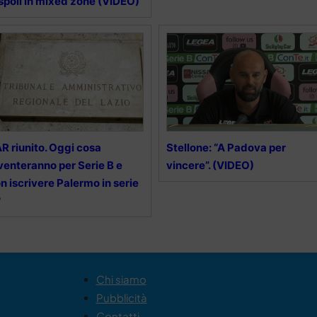
spoli in mixed zone (VIDEO)
R riunito. Oggi cosa
Stellone: “A Padova per
venteranno per Serie B e
vincere”. (VIDEO)
n iscrivere Palermo in serie
?
Chi siamo
Pubblicità
Contatti