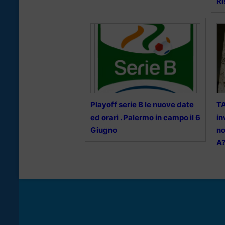
Ri
Playoff serie B le nuove date
TA
ed orari . Palermo in campo il 6
in
Giugno
no
A