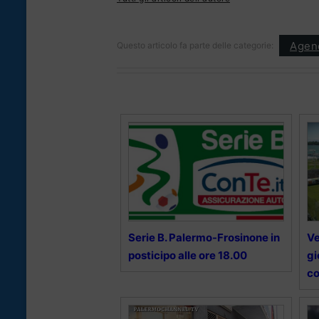
Agen
Questo articolo fa parte delle categorie:
Serie B. Palermo-Frosinone in
Ve
posticipo alle ore 18.00
gi
co