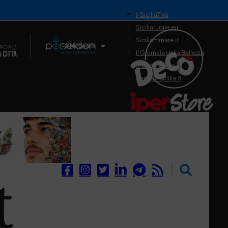
il SiciliaTivù
Siciliarurale.eu
Siciliammare.it
Il Network
Il Giornale della Bellezza
Siciliamedica.it
Sanitainsicilia.it