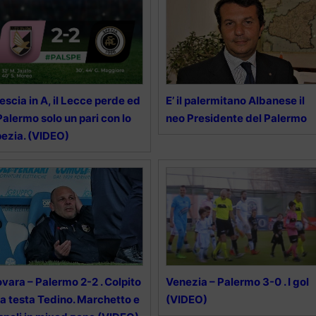
escia in A, il Lecce perde ed
E’ il palermitano Albanese il
 Palermo solo un pari con lo
neo Presidente del Palermo
ezia. (VIDEO)
vara – Palermo 2-2 . Colpito
Venezia – Palermo 3-0 . I gol
la testa Tedino. Marchetto e
(VIDEO)