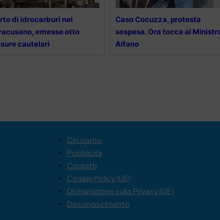
rto di idrocarburi nel
Caso Cocuzza, protesta
racusano, emesse otto
sospesa. Ora tocca al Ministr
sure cautelari
Alfano
Chi siamo
Pubblicità
Contatti
Cookie Policy (UE)
Dichiarazione sulla Privacy (UE)
Disconoscimento