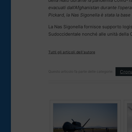
della Nato durante la pandemia Covid-19 
evacuati dall’Afghanistan durante l’oper
Pickard, la Nas Sigonella è stata la bas
La Nas Sigonella fornisce supporto logist
Sudoccidentale nonché alle unità della Q
Tutti gli articoli dell'autore
Cron
Questo articolo fa parte delle categorie: