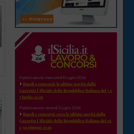
Pubblicazione: mercoledì 8 Luglio 2026
Bandi e concorsi: le ultime novità dalla
Gazzetta Ufficiale della Repubblica Italiana del 3 e
7 luglio 2026
Pubblicazione: venerdì 3 Luglio 2026
Bandi e concorsi: ecco le ultime novità dalla
Gazzetta Ufficiale della Repubblica Italiana del 26
e 30 giugno 2026