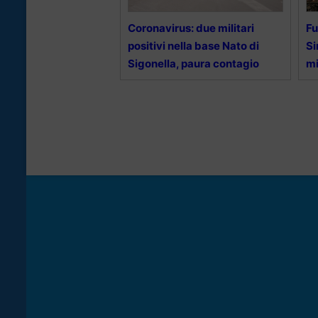
Coronavirus: due militari
Fu
positivi nella base Nato di
Si
Sigonella, paura contagio
mi