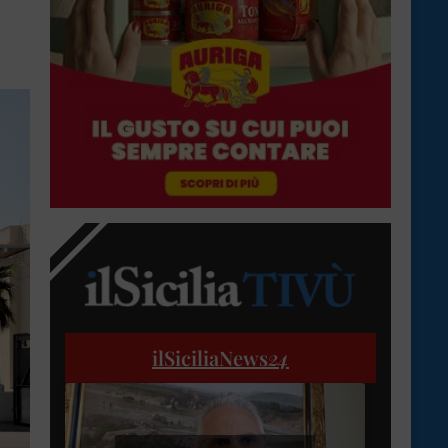
ilSiciliaNews
24