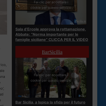
Fai clic per accettare i
cookie per questo servizio
Sala d’Ercole approva la rottamazione,
Abbate: “Norma importante per le
famiglie siciliane” CLICCA PER IL VIDEO
r
BarSicilia
rico,
ale
Fai clic per accettare i
una
cookie per questo servizio
p
o’,
ati
e
Bar Sicilia, a Ispica la sfida per il futuro