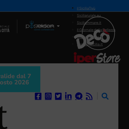
il SiciliaTivù
Siciliarurale.eu
Siciliammare.it
Il Network
Il Giornale della Bellezza
Siciliamedica.it
Sanitainsicilia.it