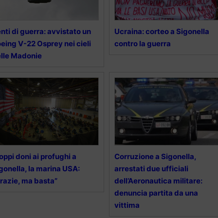
nti di guerra: avvistato un
Ucraina: corteo a Sigonella
eing V-22 Osprey nei cieli
contro la guerra
lle Madonie
oppi doni ai profughi a
Corruzione a Sigonella,
gonella, la marina USA:
arrestati due ufficiali
razie, ma basta”
dell’Aeronautica militare:
denuncia partita da una
vittima