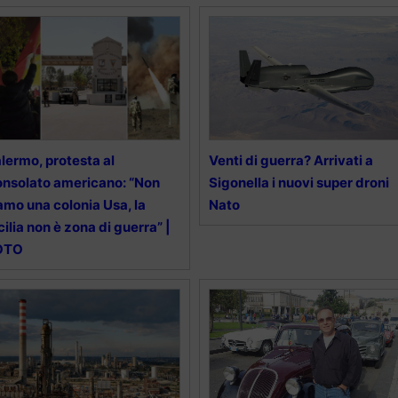
lermo, protesta al
Venti di guerra? Arrivati a
nsolato americano: “Non
Sigonella i nuovi super droni
amo una colonia Usa, la
Nato
cilia non è zona di guerra” |
OTO