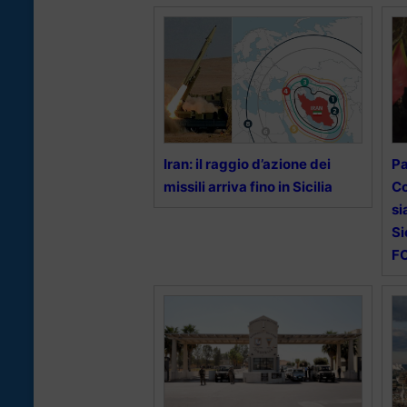
Iran: il raggio d’azione dei
Pa
missili arriva fino in Sicilia
Co
si
Si
F