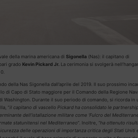
vale della marina americana di
Sigonella
(Nas): il capitano di
pari grado
Kevin Pickard Jr.
La cerimonia si svolgerà nell’hanga
10.
ndo della Nas Sigonella dall’aprile del 2019. Il suo prossimo inca
ello di Capo di Stato maggiore per il Comando della Regione Nav
di Washington. Durante il suo periodo di comando, si ricorda in 
la, “
il capitano di vascello Pickard ha consolidato le partnershi
erminante dell’istallazione militare come ‘Fulcro del Mediterrane
 armate statunitensi nel Mediterraneo
“. Inoltre,
“ha ottenuto risult
 sicurezza delle operazioni di importanza critica degli Stati Uniti 