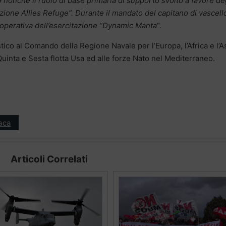
nonché il ruolo di base primaria di supporto svolto a favore de
azione Allies Refuge”. Durante il mandato del capitano di vascell
e operativa dell’esercitazione “Dynamic Manta
“.
ico al Comando della Regione Navale per l’Europa, l’Africa e l’A
uinta e Sesta flotta Usa ed alle forze Nato nel Mediterraneo.
aca
Articoli Correlati