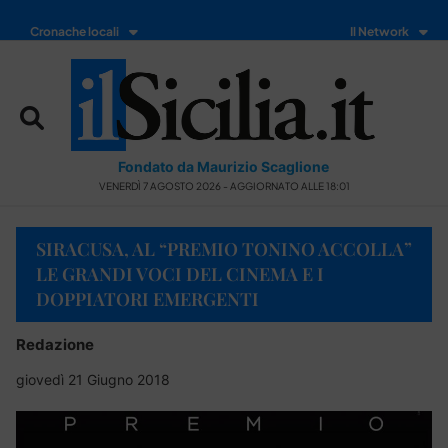
Cronache locali
Il Network
Fondato da Maurizio Scaglione
VENERDÌ 7 AGOSTO 2026 - AGGIORNATO ALLE 18:01
SIRACUSA, AL “PREMIO TONINO ACCOLLA”
LE GRANDI VOCI DEL CINEMA E I
DOPPIATORI EMERGENTI
Redazione
giovedì 21 Giugno 2018