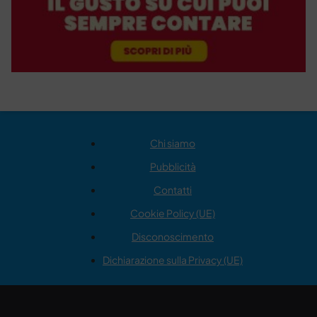
Chi siamo
Pubblicità
Contatti
Cookie Policy (UE)
Disconoscimento
Dichiarazione sulla Privacy (UE)