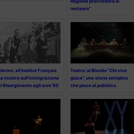
Regione provvederà al
restauro”
lermo, all’Institut Français
Teatro: al Biondo “Chi vive
a mostra sull’immigrazione
giace”, una storia semplice
l Risorgimento agli anni ’60
che piace al pubblico