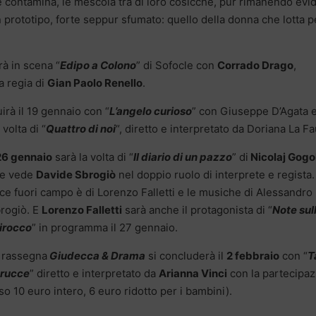
le contamina, le mescola tra di loro cosicché, pur rimanendo evi
n prototipo, forte seppur sfumato: quello della donna che lotta p
rà in scena “
Edipo a Colono
” di Sofocle con
Corrado Drago
,
a regia di
Gian Paolo Renello
.
rà il 19 gennaio con “
L’angelo curioso
” con Giuseppe D’Agata e
 volta di “
Quattro di noi
“, diretto e interpretato da Doriana La Fa
 26 gennaio
sarà la volta di “
Il diario di un pazzo
” di
Nicolaj Gogo
e vede
Davide Sbrogiò
nel doppio ruolo di interprete e regista.
ce fuori campo è di Lorenzo Falletti e le musiche di Alessandro
rogiò. E
Lorenzo Falletti
sarà anche il protagonista di “
Note sul
irocco
” in programma il 27 gennaio.
 rassegna
Giudecca & Drama
si concluderà il
2 febbraio
con “
T
rucce
” diretto e interpretato da
Arianna Vinci
con la partecipa
so 10 euro intero, 6 euro ridotto per i bambini).