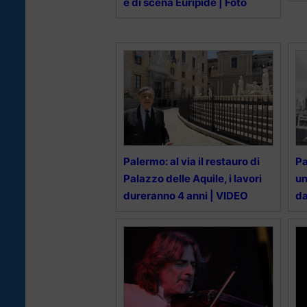
è di scena Euripide | Foto
Palermo: al via il restauro di
Pa
Palazzo delle Aquile, i lavori
un
dureranno 4 anni | VIDEO
da