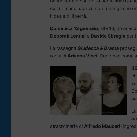
hanno lottato con forza per la libertà e 
certi rimandi storici, non rimanga che u
l’ideale di libertà.
Domenica 13 gennaio
, alle 18, dove and
Deborah Lentini
e
Davide Sbrogiò
per l
La rassegna
Giudecca & Drama
prosegui
regia di
Arianna Vinci
; l’indomani sarà la
Il
ch
vo
Sb
sc
La
ca
straordinaria di
Alfredo Mauceri
(ingres