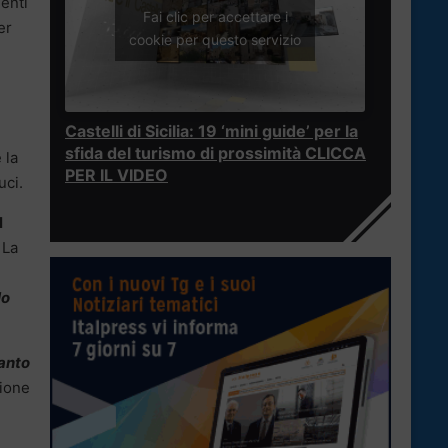
denti
Fai clic per accettare i
er
cookie per questo servizio
Castelli di Sicilia: 19 ‘mini guide’ per la
sfida del turismo di prossimità CLICCA
 la
PER IL VIDEO
uci.
l
 La
lo
anto
zione