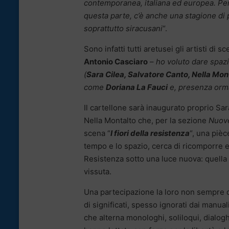
contemporanea, italiana ed europea. Perci
questa parte, c’è anche una stagione di p
soprattutto siracusani
“.
Sono infatti tutti aretusei gli artisti di 
Antonio Casciaro
–
ho voluto dare spazio
(
Sara Cilea, Salvatore Canto, Nella Mon
come
Doriana La Fauci
e, presenza orma
Il cartellone sarà inaugurato proprio Sar
Nella Montalto che, per la sezione
Nuov
scena “
I fiori della resistenza
“, una pièc
tempo e lo spazio, cerca di ricomporre e 
Resistenza sotto una luce nuova: quella
vissuta.
Una partecipazione la loro non sempre 
di significati, spesso ignorati dai manuali
che alterna monologhi, soliloqui, dialogh