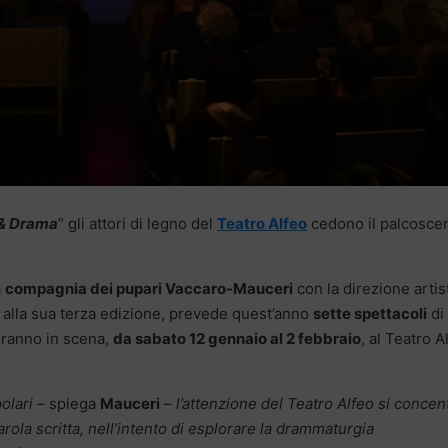
& Drama
” gli attori di legno del
Teatro Alfeo
cedono il palcosce
a
compagnia dei pupari Vaccaro-Mauceri
con la direzione artis
a alla sua terza edizione, prevede quest’anno
sette spettacoli
di
dranno in scena,
da sabato 12 gennaio al 2 febbraio
, al Teatro A
olari
– spiega
Mauceri
–
l’attenzione del Teatro Alfeo si concen
rola scritta, nell’intento di esplorare la drammaturgia