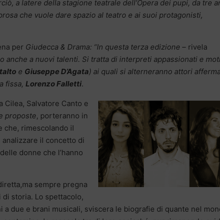
ò, a latere della stagione teatrale dell’Opera dei pupi, da tre a
rosa che vuole dare spazio al teatro e ai suoi protagonisti,
scena per
Giudecca & Drama: “In questa terza edizione
– rivela
 anche a nuovi talenti. Si tratta di interpreti appassionati e mot
talto
e
Giuseppe D’Agata
) ai quali si alterneranno attori afferma
 fissa,
Lorenzo Falletti
.
a Cilea, Salvatore Canto e
e proposte
, porteranno in
e che, rimescolando il
analizzare il concetto di
 delle donne che l’hanno
diretta,ma sempre pregna
 di storia. Lo spettacolo,
i a due e brani musicali, sviscera le biografie di quante nel mo