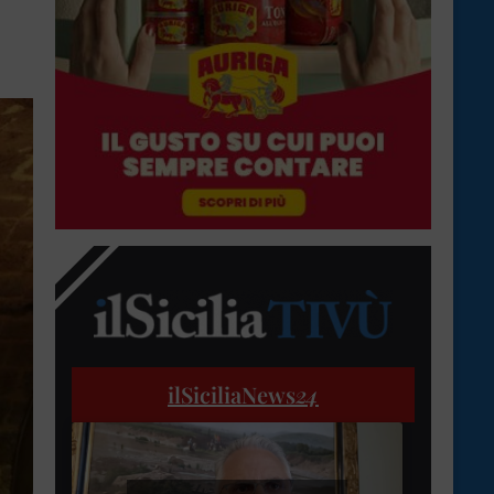
ilSiciliaNews
24