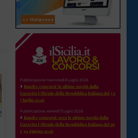
Pubblicazione: mercoledì 8 Luglio 2026
Bandi e concorsi: le ultime novità dalla
Gazzetta Ufficiale della Repubblica Italiana del 3 e
7 luglio 2026
Pubblicazione: venerdì 3 Luglio 2026
Bandi e concorsi: ecco le ultime novità dalla
Gazzetta Ufficiale della Repubblica Italiana del 26
e 30 giugno 2026