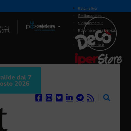
il SiciliaTivù
Siciliarurale.eu
Siciliammare.it
Il Network
Il Giornale della Bellezza
Siciliamedica.it
Sanitainsicilia.it