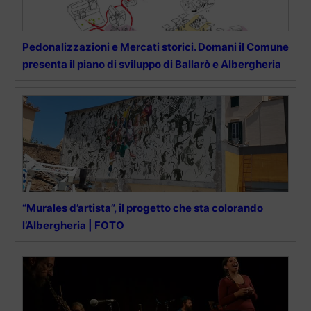
Pedonalizzazioni e Mercati storici. Domani il Comune
presenta il piano di sviluppo di Ballarò e Albergheria
“Murales d’artista”, il progetto che sta colorando
l’Albergheria | FOTO