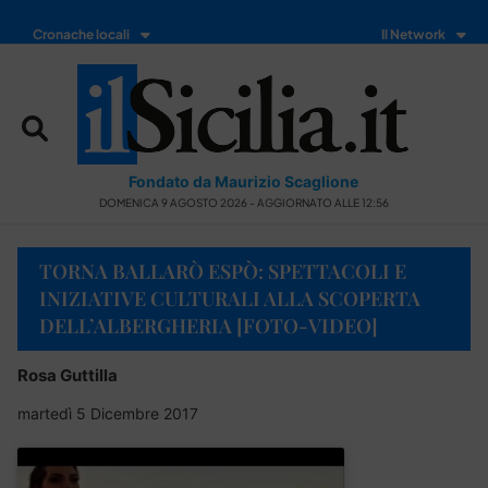
Cronache locali
Il Network
Fondato da Maurizio Scaglione
DOMENICA 9 AGOSTO 2026 - AGGIORNATO ALLE 12:56
TORNA BALLARÒ ESPÒ: SPETTACOLI E
INIZIATIVE CULTURALI ALLA SCOPERTA
DELL’ALBERGHERIA [FOTO-VIDEO]
Rosa Guttilla
martedì 5 Dicembre 2017