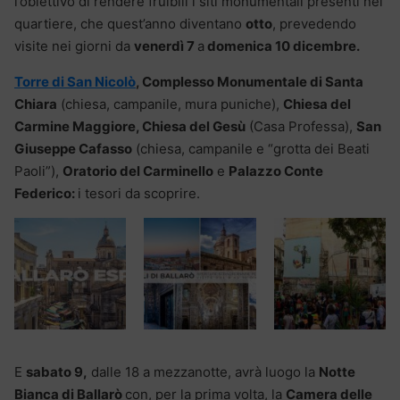
l’obiettivo di rendere fruibili i siti monumentali presenti nel
quartiere, che quest’anno diventano
otto
, prevedendo
visite nei giorni da
venerdì 7
a
domenica 10 dicembre.
Torre di San Nicolò
, Complesso Monumentale di Santa
Chiara
(chiesa, campanile, mura puniche),
Chiesa del
Carmine Maggiore, Chiesa del Gesù
(Casa Professa),
San
Giuseppe Cafasso
(chiesa, campanile e “grotta dei Beati
Paoli”),
Oratorio del Carminello
e
Palazzo Conte
Federico:
i tesori da scoprire.
E
sabato 9,
dalle 18 a mezzanotte, avrà luogo la
Notte
Bianca di Ballarò
con, per la prima volta, la
Camera delle