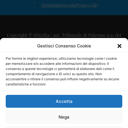
Dichiarazione sulla Privacy (UE)
Copyright © ilSicilia | aut. Tribunale di Palermo n.11 del
29/09/2015
Gestisci Consenso Cookie
Editore: Mercurio Comunicazione Soc. Coop. A.R.L.
Per fornire le migliori esperienze, utilizziamo tecnologie come i cookie
per memorizzare e/o accedere alle informazioni del dispositivo. Il
Direttore Editoriale: Maurizio Scaglione
consenso a queste tecnologie ci permetterà di elaborare dati come il
comportamento di navigazione o ID unici su questo sito. Non
Direttore Responsabile: Maria Calabrese
acconsentire o ritirare il consenso può influire negativamente su alcune
caratteristiche e funzioni.
p.zza Sant’Oliva, 9 – 90141 – Palermo – 091335557
P.IVA: 06334930820
Accetta
Mercurio Comunicazione Società Cooperativa a r.l. è
iscritta al Registro degli Operatori di Comunicazione al
Nega
numero 26988