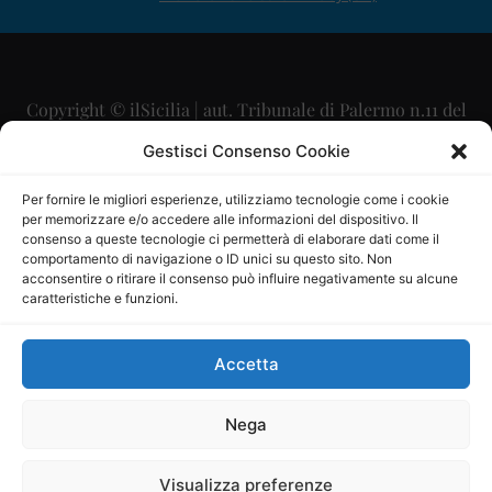
Copyright © ilSicilia | aut. Tribunale di Palermo n.11 del
29/09/2015
Gestisci Consenso Cookie
Editore: Mercurio Comunicazione Soc. Coop. A.R.L.
Per fornire le migliori esperienze, utilizziamo tecnologie come i cookie
per memorizzare e/o accedere alle informazioni del dispositivo. Il
Direttore Editoriale: Maurizio Scaglione
consenso a queste tecnologie ci permetterà di elaborare dati come il
comportamento di navigazione o ID unici su questo sito. Non
Direttore Responsabile: Maria Calabrese
acconsentire o ritirare il consenso può influire negativamente su alcune
caratteristiche e funzioni.
p.zza Sant’Oliva, 9 – 90141 – Palermo – 091335557
P.IVA: 06334930820
Accetta
Mercurio Comunicazione Società Cooperativa a r.l. è
iscritta al Registro degli Operatori di Comunicazione al
Nega
numero 26988
Visualizza preferenze