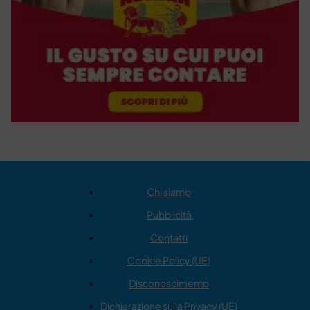
Chi siamo
Pubblicità
Contatti
Cookie Policy (UE)
Disconoscimento
Dichiarazione sulla Privacy (UE)