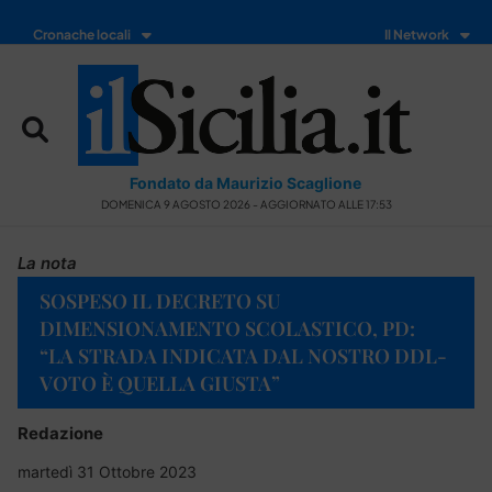
Cronache locali
Il Network
Fondato da Maurizio Scaglione
DOMENICA 9 AGOSTO 2026 - AGGIORNATO ALLE 17:53
La nota
SOSPESO IL DECRETO SU
DIMENSIONAMENTO SCOLASTICO, PD:
“LA STRADA INDICATA DAL NOSTRO DDL-
VOTO È QUELLA GIUSTA”
Redazione
martedì 31 Ottobre 2023