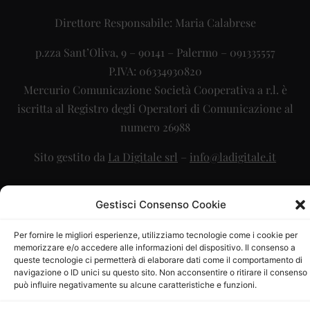
Direttore Responsabile: Maria Calabrese
p.zza Sant’Oliva, 9 – 90141 – Palermo – 091335557
P.IVA: 06334930820
Mercurio Comunicazione Società Cooperativa a r.l. è
iscritta al Registro degli Operatori di Comunicazione al
numero 26988
Sito gestito da
La Digitale srl
–
info@ladigitale.it
Gestisci Consenso Cookie
Per fornire le migliori esperienze, utilizziamo tecnologie come i cookie per
memorizzare e/o accedere alle informazioni del dispositivo. Il consenso a
queste tecnologie ci permetterà di elaborare dati come il comportamento di
navigazione o ID unici su questo sito. Non acconsentire o ritirare il consenso
può influire negativamente su alcune caratteristiche e funzioni.