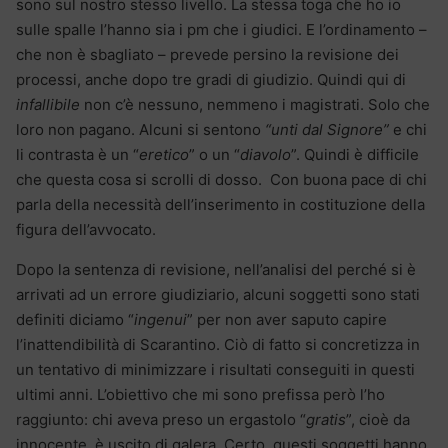
sono sul nostro stesso livello. La stessa toga che ho io
sulle spalle l’hanno sia i pm che i giudici. E l’ordinamento –
che non è sbagliato – prevede persino la revisione dei
processi, anche dopo tre gradi di giudizio. Quindi qui di
infallibile
non c’è nessuno, nemmeno i magistrati. Solo che
loro non pagano. Alcuni si sentono
“unti dal Signore”
e chi
li contrasta è un “
eretico
” o un “
diavolo
”. Quindi è difficile
che questa cosa si scrolli di dosso. Con buona pace di chi
parla della necessità dell’inserimento in costituzione della
figura dell’avvocato.
Dopo la sentenza di revisione, nell’analisi del perché si è
arrivati ad un errore giudiziario, alcuni soggetti sono stati
definiti diciamo “
ingenui
” per non aver saputo capire
l’inattendibilità di Scarantino. Ciò di fatto si concretizza in
un tentativo di minimizzare i risultati conseguiti in questi
ultimi anni. L’obiettivo che mi sono prefissa però l’ho
raggiunto: chi aveva preso un ergastolo “
gratis
”, cioè da
innocente, è uscito di galera. Certo, questi soggetti hanno