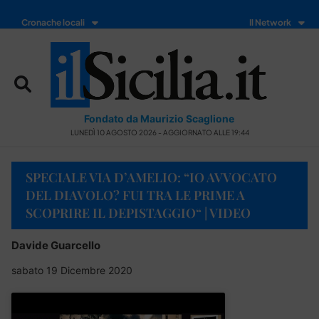
Cronache locali
Il Network
Fondato da Maurizio Scaglione
LUNEDÌ 10 AGOSTO 2026 - AGGIORNATO ALLE 19:44
SPECIALE VIA D’AMELIO: “IO AVVOCATO
DEL DIAVOLO? FUI TRA LE PRIME A
SCOPRIRE IL DEPISTAGGIO“ | VIDEO
Davide Guarcello
sabato 19 Dicembre 2020