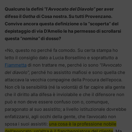
Qualcuno la definì “l’
Avvocato del Diavolo”
per aver
difeso il
Gotha
di Cosa nostra. Su tutti Provenzano.
Convive ancora questa definizione o la “scoperta” del
depistaggio di via D’Amelio le ha permesso di scrollarsi
questa “
nomina”
di dosso?
«No, questo no perché fa comodo. Su certa stampa ho
letto il consiglio dato a Lucia Borsellino e soprattutto a
Fiammetta
di non trattare me, perché io sono
“l’Avvocato
del diavolo”,
perché ho assistito mafiosi e sono quella che
attaccava la vecchia compagine della Procura dell’epoca.
Non c’è la sensibilità (né la volontà) di far capire alla gente
che il diritto alla difesa è inviolabile e che il difensore non
può e non deve essere confuso con o, comunque,
paragonato al suo assistito; a livello istituzionale dovrebbe
enfatizzarsi, agli occhi della gente, che l’avvocato non
sposa i suoi assistiti:
una cosa è la professione nobile
dell’avvocato, un’altra è il fiancheggiatore del cliente
. Ma