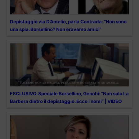
Depistaggio via D’Amelio, parla Contrada: “Non sono
una spia. Borsellino? Non eravamo amici”
ESCLUSIVO. Speciale Borsellino, Genchi: “Non solo La
Barbera dietro il depistaggio. Ecco i nomi” | VIDEO