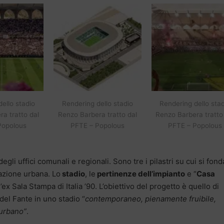
ello stadio
Rendering dello stadio
Rendering dello sta
a tratto dal
Renzo Barbera tratto dal
Renzo Barbera tratto
Popolous
PFTE – Popolous
PFTE – Popolous
gli uffici comunali e regionali. Sono tre i pilastri su cui si fond
razione urbana. Lo
stadio
, le
pertinenze dell’impianto
e “
Casa
’ex Sala Stampa di Italia ’90. L’obiettivo del progetto è quello di
 del Fante in uno stadio “
contemporaneo, pienamente fruibile,
 urbano”
.