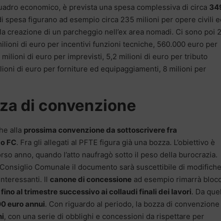
uadro economico, è prevista una spesa complessiva di circa
34
 di spesa figurano ad esempio circa 235 milioni per opere civili 
la creazione di un parcheggio nell’ex area nomadi. Ci sono poi 
 milioni di euro per incentivi funzioni tecniche, 560.000 euro per
 milioni di euro per imprevisti, 5,2 milioni di euro per tributo
ilioni di euro per forniture ed equipaggiamenti, 8 milioni per
zza di convenzione
he alla
prossima convenzione da sottoscrivere fra
mo FC
. Fra gli allegati al PFTE figura già una bozza. L’obiettivo è
corso anno, quando l’atto naufragò sotto il peso della burocrazia.
 Consiglio Comunale il documento sarà suscettibile di modifiche
interessanti. Il
canone di concessione
ad esempio rimarrà bloc
no al trimestre successivo ai collaudi finali dei lavori
. Da que
00 euro annui
. Con riguardo al periodo, la bozza di convenzione
ni
, con una serie di obblighi e concessioni da rispettare per