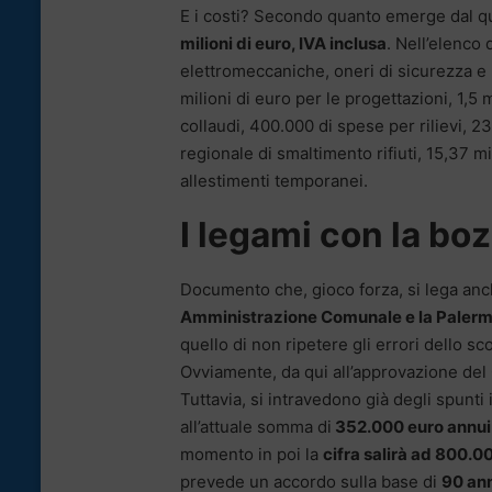
E i costi? Secondo quanto emerge dal q
milioni di euro, IVA inclusa
. Nell’elenco
elettromeccaniche, oneri di sicurezza e 
milioni di euro per le progettazioni, 1,5
collaudi, 400.000 di spese per rilievi, 23
regionale di smaltimento rifiuti, 15,37 m
allestimenti temporanei.
I legami con la bo
Documento che, gioco forza, si lega anc
Amministrazione Comunale e la Paler
quello di non ripetere gli errori dello s
Ovviamente, da qui all’approvazione del
Tuttavia, si intravedono già degli spunti 
all’attuale somma di
352.000 euro annui fi
momento in poi la
cifra salirà ad 800.0
prevede un accordo sulla base di
90 an