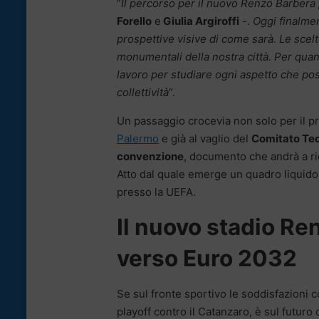
“
Il percorso per il nuovo Renzo Barber
Forello
e
Giulia Argiroffi
-.
Oggi finalme
prospettive visive di come sarà. Le scel
monumentali della nostra città. Per quan
lavoro per studiare ogni aspetto che poss
collettività
“.
Un passaggio crocevia non solo per il pro
Palermo
e già al vaglio del
Comitato Tec
convenzione
, documento che andrà a rid
Atto dal quale emerge un quadro liquido, 
presso la UEFA.
Il nuovo stadio Re
verso Euro 2032
Se sul fronte sportivo le soddisfazioni co
playoff contro il Catanzaro, è sul futuro