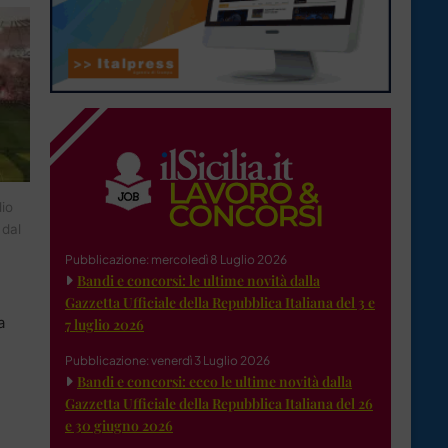
dio
 dal
Pubblicazione: mercoledì 8 Luglio 2026
Bandi e concorsi: le ultime novità dalla
Gazzetta Ufficiale della Repubblica Italiana del 3 e
a
7 luglio 2026
Pubblicazione: venerdì 3 Luglio 2026
Bandi e concorsi: ecco le ultime novità dalla
Gazzetta Ufficiale della Repubblica Italiana del 26
e 30 giugno 2026