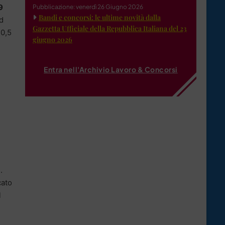
9
Pubblicazione: venerdì 26 Giugno 2026
Bandi e concorsi: le ultime novità dalla
ed
Gazzetta Ufficiale della Repubblica Italiana del 23
20,5
giugno 2026
Entra nell'Archivio Lavoro & Concorsi
.
cato
l