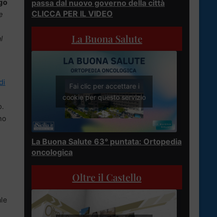
go
passa dal nuovo governo della città
CLICCA PER IL VIDEO
e
La Buona Salute
l
di
Fai clic per accettare i
a
cookie per questo servizio
o.
no
La Buona Salute 63° puntata: Ortopedia
oncologica
Oltre il Castello
ale