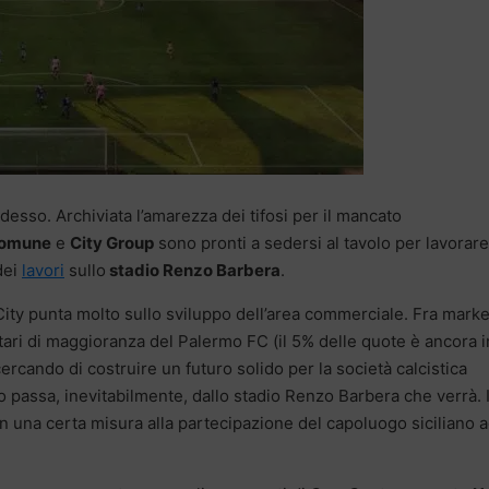
desso. Archiviata l’amarezza dei tifosi per il mancato
omune
e
City Group
sono pronti a sedersi al tavolo per lavorare
ei
lavori
sullo
stadio Renzo Barbera
.
City punta molto sullo sviluppo dell’area commerciale. Fra marke
etari di maggioranza del Palermo FC (il 5% delle quote è ancora i
rcando di costruire un futuro solido per la società calcistica
passa, inevitabilmente, dallo stadio Renzo Barbera che verrà. I
o in una certa misura alla partecipazione del capoluogo siciliano 