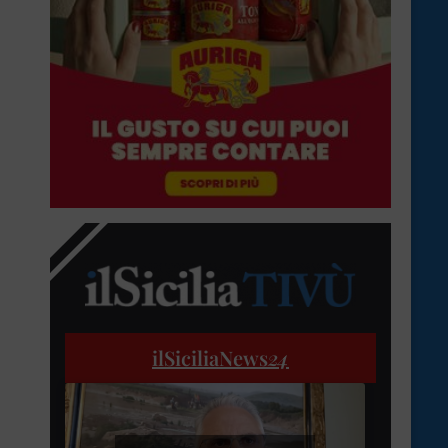
ilSiciliaNews
24