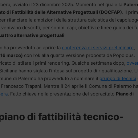
arbera, avviato il 23 dicembre 2025. Momento nel quale la
Paler
 di Fattibilità delle Alternative Progettuali (DOCFAP)
. Il pri
r rilanciare le ambizioni della struttura calcistica del capoluog
 venivano descritti, per sommi capi, obiettivi e linee guida dei fu
uattro alternative progettuali
.
o ha provveduto ad aprire la
conferenza di servizi preliminare
,
 16 marzo)
con l’ok alla quarta versione proposta da Popolous.
ricato di stilare i primi rendering. Qualche settimana dopo,
ovver
iliana hanno siglato l’intesa sul progetto di riqualificazione. 
 Comune di Palermo ha provveduto a nominare il
gruppo di tecnici
 Francesco Trapani. Mentre il 24 aprile il Comune di Palermo ha
pera
. Fatto chiave nella presentazione del sopracitato
Piano di
 piano di fattibilità tecnico-