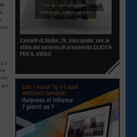
mo
Fai clic per accettare i
mo
cookie per questo servizio
o
turi
Castelli di Sicilia: 19 ‘mini guide’ per la
sfida del turismo di prossimità CLICCA
PER IL VIDEO
o il
Una
che
 poi