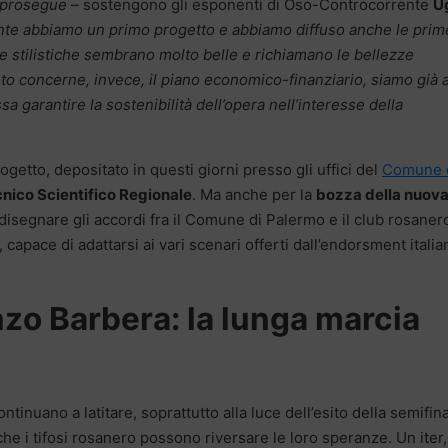
a prosegue
– sostengono gli esponenti di Oso-Controcorrente
U
nte abbiamo un primo progetto e abbiamo diffuso anche le prim
te stilistiche sembrano molto belle e richiamano le bellezze
to concerne, invece, il piano economico-finanziario, siamo già a
a garantire la sostenibilità dell’opera nell’interesse della
getto, depositato in questi giorni presso gli uffici del
Comune 
nico Scientifico Regionale
. Ma anche per la
bozza della nuov
isegnare gli accordi fra il Comune di Palermo e il club rosaner
capace di adattarsi ai vari scenari offerti dall’endorsment italia
nzo Barbera: la lunga marcia
ntinuano a latitare, soprattutto alla luce dell’esito della semifin
 che i tifosi rosanero possono riversare le loro speranze. Un iter,