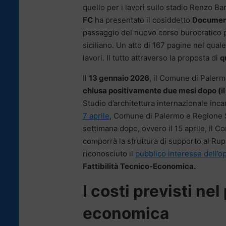
quello per i lavori sullo stadio Renzo B
FC
ha presentato il cosiddetto
Documento
passaggio del nuovo corso burocratico pe
siciliano. Un atto di 167 pagine nel quale
lavori. Il tutto attraverso la proposta di
q
Il
13 gennaio 2026
, il Comune di Palerm
chiusa positivamente due mesi dopo (il
Studio d’architettura internazionale inca
7 aprile
, Comune di Palermo e Regione Sic
settimana dopo, ovvero il 15 aprile, il
comporrà la struttura di supporto al Rup
riconosciuto il
pubblico interesse dell’o
Fattibilità Tecnico-Economica.
I costi previsti nel
economica