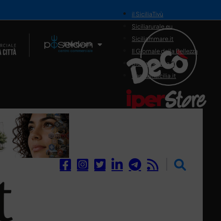
il SiciliaTivù
Siciliarurale.eu
Siciliammare.it
Il Network
Il Giornale della Bellezza
Siciliamedica.it
Sanitainsicilia.it