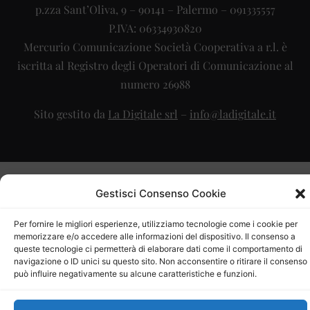
p.zza Sant’Oliva, 9 – 90141 – Palermo – 091335557
P.IVA: 06334930820
Mercurio Comunicazione Società Cooperativa a r.l. è
iscritta al Registro degli Operatori di Comunicazione al
numero 26988
Sito gestito da
La Digitale srl
–
info@ladigitale.it
Gestisci Consenso Cookie
Per fornire le migliori esperienze, utilizziamo tecnologie come i cookie per
memorizzare e/o accedere alle informazioni del dispositivo. Il consenso a
queste tecnologie ci permetterà di elaborare dati come il comportamento di
navigazione o ID unici su questo sito. Non acconsentire o ritirare il consenso
può influire negativamente su alcune caratteristiche e funzioni.