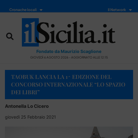
Cronache locali
Il Network
Fondato da Maurizio Scaglione
GIOVEDÌ 6 AGOSTO 2026 - AGGIORNATO ALLE 12:15
TAOBUK LANCIA LA 1^ EDIZIONE DEL
CONCORSO INTERNAZIONALE “LO SPAZIO
DEI LIBRI”
Antonella Lo Cicero
giovedì 25 Febbraio 2021