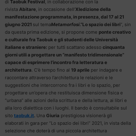
di
Taobuk Festival
, in collaborazione con la
rivista
Abitare
, in occasione dell’
XIedizione della
manifestazione programmata, in presenza, dal 17 al 21
giugno 2021
sul tema
Metamorfosi
.”Lo spazio dei libri
“, sin
da questa prima edizione, si propone come
ponte creativo
e culturale fra Taobuk e gli studenti delle Università
italiane e straniere:
per tutti scattano adesso
cinquanta
giorni utili a progettare un “manifesto tridimensionale”
capace di esprimere l’incontro fra letteratura e
architettura
. C’è tempo fino al
19 aprile
per indagare e
raccontare attraverso l’architettura le relazioni e le
suggestioni che intercorrono fra i libri e lo spazio, per
progettare un’opera che restituisca dimensione fisica e
“urbana” alle azioni della scrittura e della lettura, ai libri e
alla loro dialettica con i luoghi. Il bando è consultabile sul
sito
taobuk.it
.
Una
Giuria
prestigiosa visionerà gli
elaborati in gara per “Lo spazio dei libri” 2021, in vista della
selezione che doterà di una piccola architettura