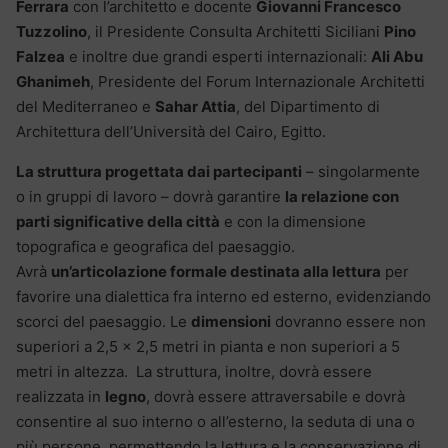
Ferrara
con l’architetto e docente
Giovanni Francesco
Tuzzolino
, il Presidente Consulta Architetti Siciliani
Pino
Falzea
e inoltre due grandi esperti internazionali:
Ali Abu
Ghanimeh
, Presidente del Forum Internazionale Architetti
del Mediterraneo e
Sahar Attia
, del Dipartimento di
Architettura dell’Università del Cairo, Egitto.
La struttura progettata dai partecipanti
– singolarmente
o in gruppi di lavoro – dovrà garantire
la relazione con
parti significative della città
e con la dimensione
topografica e geografica del paesaggio.
Avrà
un’articolazione formale destinata alla lettura
per
favorire una dialettica fra interno ed esterno, evidenziando
scorci del paesaggio. Le
dimensioni
dovranno essere non
superiori a 2,5 x 2,5 metri in pianta e non superiori a 5
metri in altezza. La struttura, inoltre, dovrà essere
realizzata in
legno
, dovrà essere attraversabile e dovrà
consentire al suo interno o all’esterno, la seduta di una o
più persone, permettendo la lettura e la conservazione di