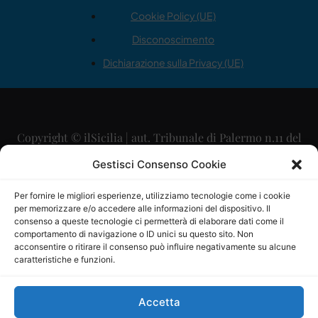
Cookie Policy (UE)
Disconoscimento
Dichiarazione sulla Privacy (UE)
Copyright © ilSicilia | aut. Tribunale di Palermo n.11 del
29/09/2015
Gestisci Consenso Cookie
Editore: Mercurio Comunicazione Soc. Coop. A.R.L.
Per fornire le migliori esperienze, utilizziamo tecnologie come i cookie
per memorizzare e/o accedere alle informazioni del dispositivo. Il
Direttore Editoriale: Maurizio Scaglione
consenso a queste tecnologie ci permetterà di elaborare dati come il
comportamento di navigazione o ID unici su questo sito. Non
Direttore Responsabile: Maria Calabrese
acconsentire o ritirare il consenso può influire negativamente su alcune
caratteristiche e funzioni.
p.zza Sant’Oliva, 9 – 90141 – Palermo – 091335557
P.IVA: 06334930820
Accetta
Mercurio Comunicazione Società Cooperativa a r.l. è