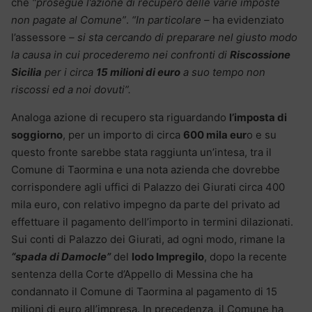
che
“prosegue l’azione di recupero delle varie imposte
non pagate al Comune”
.
“In particolare –
ha evidenziato
l’assessore
– si sta cercando di preparare nel giusto modo
la causa in cui procederemo nei confronti di
Riscossione
Sicilia
per i circa
15 milioni di euro
a suo tempo non
riscossi ed a noi dovuti”.
Analoga azione di recupero sta riguardando
l’imposta di
soggiorno
, per un importo di circa
600 mila eur
o e su
questo fronte sarebbe stata raggiunta un’intesa, tra il
Comune di Taormina e una nota azienda che dovrebbe
corrispondere agli uffici di Palazzo dei Giurati circa 400
mila euro, con relativo impegno da parte del privato ad
effettuare il pagamento dell’importo in termini dilazionati.
Sui conti di Palazzo dei Giurati, ad ogni modo, rimane la
“spada di Damocle”
del
lodo Impregilo
, dopo la recente
sentenza della Corte d’Appello di Messina che ha
condannato il Comune di Taormina al pagamento di 15
milioni di euro all’impresa. In precedenza, il Comune ha