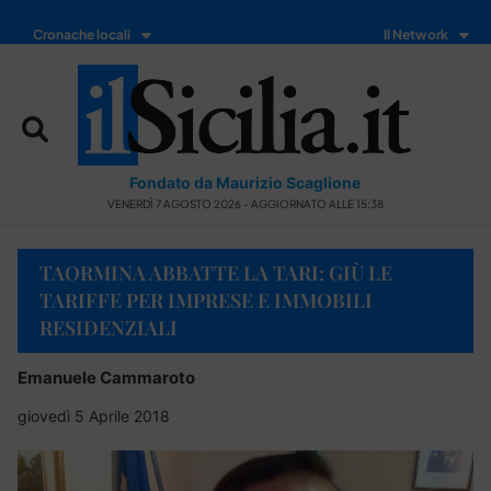
Cronache locali
Il Network
Fondato da Maurizio Scaglione
VENERDÌ 7 AGOSTO 2026 - AGGIORNATO ALLE 15:38
TAORMINA ABBATTE LA TARI: GIÙ LE
TARIFFE PER IMPRESE E IMMOBILI
RESIDENZIALI
Emanuele Cammaroto
giovedì 5 Aprile 2018