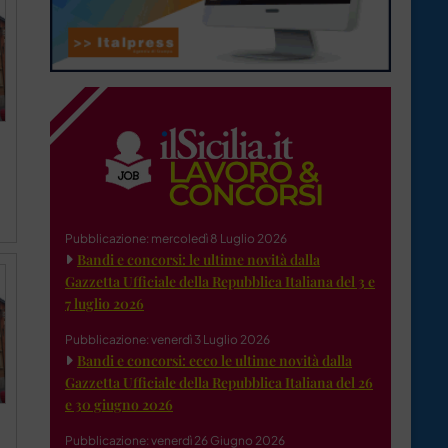
Pubblicazione: mercoledì 8 Luglio 2026
Bandi e concorsi: le ultime novità dalla
Gazzetta Ufficiale della Repubblica Italiana del 3 e
7 luglio 2026
Pubblicazione: venerdì 3 Luglio 2026
Bandi e concorsi: ecco le ultime novità dalla
Gazzetta Ufficiale della Repubblica Italiana del 26
e 30 giugno 2026
Pubblicazione: venerdì 26 Giugno 2026