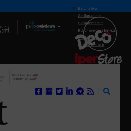
il SiciliaTivù
Siciliarurale.eu
Siciliammare.it
Il Network
Il Giornale della Bellezza
Siciliamedica.it
Sanitainsicilia.it