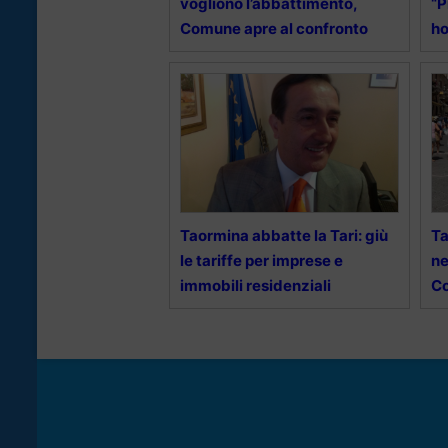
vogliono l’abbattimento,
“P
Comune apre al confronto
ho
Taormina abbatte la Tari: giù
Ta
le tariffe per imprese e
ne
immobili residenziali
C