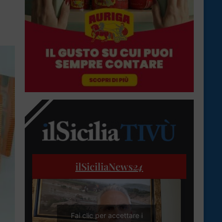
ilSiciliaNews
24
Fai clic per accettare i