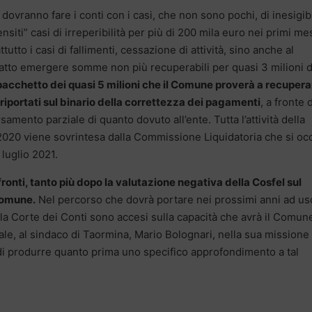
ovranno fare i conti con i casi, che non sono pochi, di inesigibi
nsiti” casi di irreperibilità per più di 200 mila euro nei primi mes
ttutto i casi di fallimenti, cessazione di attività, sino anche al
 fatto emergere somme non più recuperabili per quasi 3 milioni d
acchetto dei quasi 5 milioni che il Comune proverà a recupera
iportati sul binario della correttezza dei pagamenti
, a fronte 
mento parziale di quanto dovuto all’ente. Tutta l’attività della
2020 viene sovrintesa dalla Commissione Liquidatoria che si o
luglio 2021.
fronti, tanto più dopo la valutazione negativa della Cosfel sul
 Comune.
Nel percorso che dovrà portare nei prossimi anni ad us
della Corte dei Conti sono accesi sulla capacità che avrà il Comun
nale, al sindaco di Taormina, Mario Bolognari, nella sua missione 
 di produrre quanto prima uno specifico approfondimento a tal