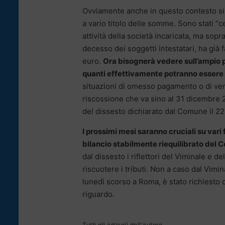
Ovviamente anche in questo contesto si d
a vario titolo delle somme. Sono stati “ce
attività della società incaricata, ma sopra
decesso dei soggetti intestatari, ha già
euro.
Ora bisognerà vedere sull’ampio p
quanti effettivamente potranno essere r
situazioni di omesso pagamento o di versa
riscossione che va sino al 31 dicembre 
del dissesto dichiarato dal Comune il 22 
I prossimi mesi saranno cruciali su vari 
bilancio stabilmente riequilibrato del
dal dissesto i riflettori del Viminale e 
riscuotere i tributi. Non a caso dal Vimi
lunedì scorso a Roma, è stato richiesto
riguardo.
Tutti gli articoli dell'autore