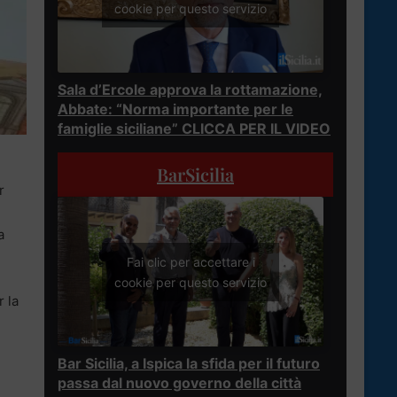
cookie per questo servizio
Sala d’Ercole approva la rottamazione,
Abbate: “Norma importante per le
famiglie siciliane” CLICCA PER IL VIDEO
BarSicilia
r
a
Fai clic per accettare i
cookie per questo servizio
r la
i
Bar Sicilia, a Ispica la sfida per il futuro
passa dal nuovo governo della città