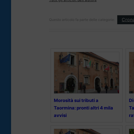
Cron
Questo articolo fa parte delle categorie:
Morosità sui tributi a
Di
Taormina: pronti altri 4 mila
Ta
avvisi
ra