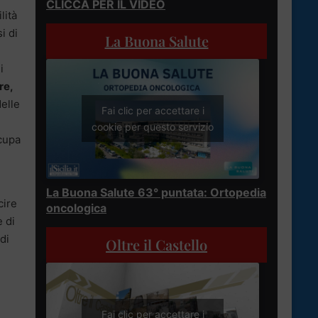
CLICCA PER IL VIDEO
lità
i di
La Buona Salute
i
re,
delle
Fai clic per accettare i
cookie per questo servizio
ccupa
La Buona Salute 63° puntata: Ortopedia
cire
oncologica
e di
di
Oltre il Castello
Fai clic per accettare i