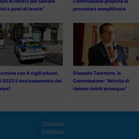
iani di rientro per salvare
Commissione propone la
tel e posti di lavoro”
procedura semplificata
ormina con 4 vigili urbani:
Dissesto Taormina, la
l 2023 il declassamento del
Commissione: “Attività di
orpo?
ripiano debiti prosegue”
Chi siamo
Pubblicità