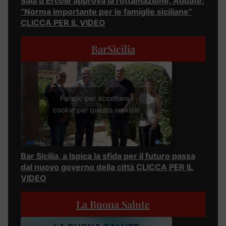
Sala d’Ercole approva la rottamazione, Abbate:
“Norma importante per le famiglie siciliane”
CLICCA PER IL VIDEO
BarSicilia
Fai clic per accettare i
cookie per questo servizio
Bar Sicilia, a Ispica la sfida per il futuro passa
dal nuovo governo della città CLICCA PER IL
VIDEO
La Buona Salute