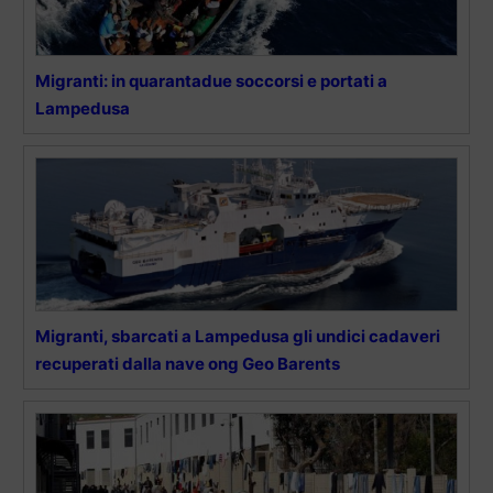
Migranti: in quarantadue soccorsi e portati a
Lampedusa
Migranti, sbarcati a Lampedusa gli undici cadaveri
recuperati dalla nave ong Geo Barents