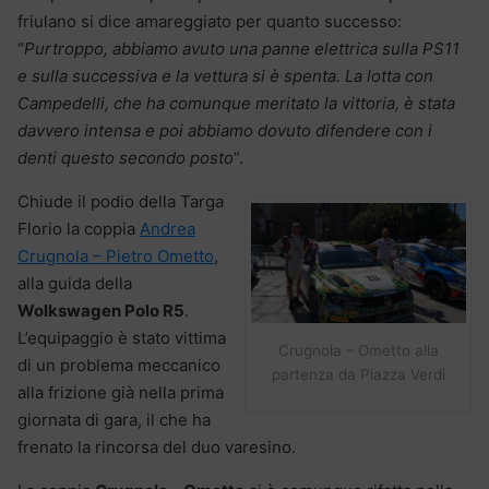
friulano si dice amareggiato per quanto successo:
“
Purtroppo, abbiamo avuto una panne elettrica sulla PS11
e sulla successiva e la vettura si è spenta. La lotta con
Campedelli, che ha comunque meritato la vittoria, è stata
davvero intensa e poi abbiamo dovuto difendere con i
denti questo secondo
posto
”.
Chiude il podio della Targa
Florio la coppia
Andrea
Crugnola – Pietro Ometto
,
alla guida della
Wolkswagen Polo R5
.
L’equipaggio è stato vittima
Crugnola – Ometto alla
di un problema meccanico
partenza da Piazza Verdi
alla frizione già nella prima
giornata di gara, il che ha
frenato la rincorsa del duo varesino.