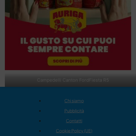
Campedelli Canton FordFiesta R5
Chi siamo
Pubblicità
Contatti
Cookie Policy (UE)