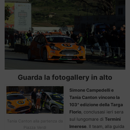
Guarda la fotogallery in alto
Simone Campedelli e
Tania Canton
vincono la
103^ edizione della Targa
Florio
, conclusasi ieri sera
sul lungomare di
Termini
Tania Canton alla partenza da
Imerese
. Il team, alla guida
Piazza Verdi