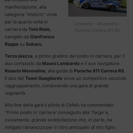
manifestazione, alla
categoria “
Historic”
vinta
per la quarta volta in
Lombardo – Merendino –
carriera da
Totò Riolo
,
Porsche Carrera 911 RS
navigato da
Gianfranco
Rappa
su
Subaru
.
Terza piazza
, e primo gradino del podio in carriera, per il
duo composto da
Mauro Lombardo
e il suo navigatore
Rosario Merendino
, alla guida di
Porsche 911 Carrera RS
.
Il duo del
Team Guagliardo
vince un competitivo secondo
raggruppamento, conducendo una gara di grande
regolarità.
Alla fine della gara il pilota di Cefalù ha commentato:
“
Primo podio in ‘carriera’ conseguito alla ‘Targa’ e,
ovviamente, grande soddisfazione che, in parte, ha
mitigato l’amarezza per il ritiro anticipato di mio figlio