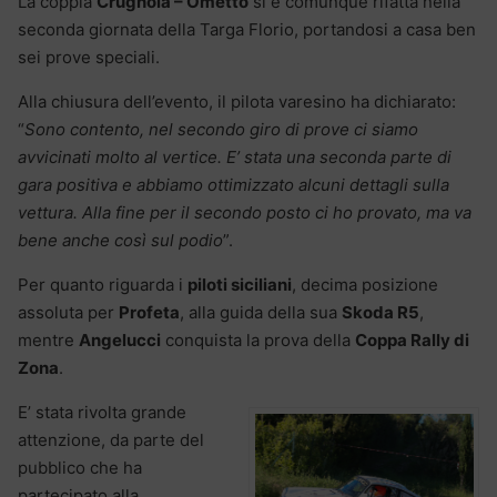
La coppia
Crugnola – Ometto
si è comunque rifatta nella
seconda giornata della Targa Florio, portandosi a casa ben
sei prove speciali.
Alla chiusura dell’evento, il pilota varesino ha dichiarato:
“
Sono contento, nel secondo giro di prove ci siamo
avvicinati molto al vertice. E’ stata una seconda parte di
gara positiva e abbiamo ottimizzato alcuni dettagli sulla
vettura. Alla fine per il secondo posto ci ho provato, ma va
bene anche così sul podio
”.
Per quanto riguarda i
piloti siciliani
, decima posizione
assoluta per
Profeta
, alla guida della sua
Skoda R5
,
mentre
Angelucci
conquista la prova della
Coppa Rally di
Zona
.
E’ stata rivolta grande
attenzione, da parte del
pubblico che ha
partecipato alla