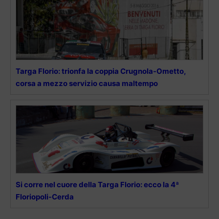
Targa Florio: trionfa la coppia Crugnola-Ometto,
corsa a mezzo servizio causa maltempo
Si corre nel cuore della Targa Florio: ecco la 4ª
Floriopoli-Cerda