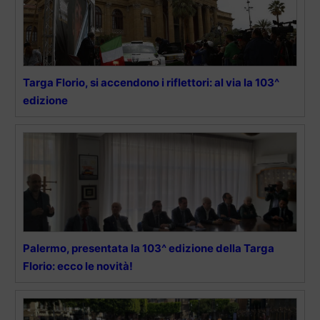
Targa Florio, si accendono i riflettori: al via la 103^
edizione
Palermo, presentata la 103^ edizione della Targa
Florio: ecco le novità!