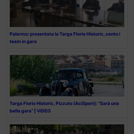
Palermo: presentata la Targa Florio Historic, cento i
team in gara
Targa Florio Historic, Pizzuto (AciSport): “Sarà una
bella gara” | VIDEO