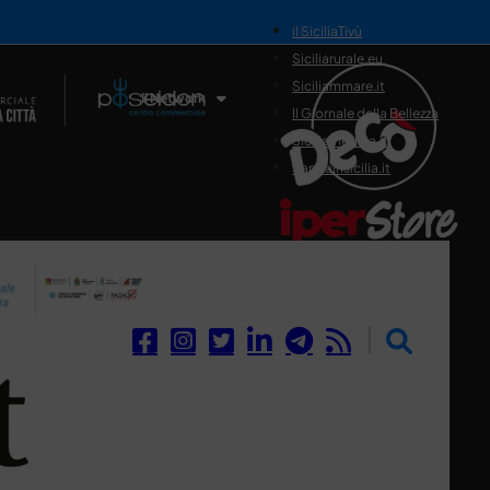
il SiciliaTivù
Siciliarurale.eu
Siciliammare.it
Il Network
Il Giornale della Bellezza
Siciliamedica.it
Sanitainsicilia.it