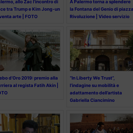
lermo, allo Zac l’incontro di
A Palermo torna a splendere
ce tra Trump e Kim Jong-un
la Fontana del Genio di piazz
venta arte | FOTO
Rivoluzione | Video servizio
ebo d’Oro 2019: premio alla
“In Liberty We Trust”,
rriera al regista Fatih Akin |
l’indagine su mobilità e
OTO
adattamento dell’artista
Gabriella Ciancimino