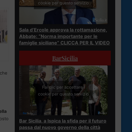
cookie per questo servizio
Sala d’Ercole approva la rottamazione,
Abbate: “Norma importante per le
famiglie siciliane” CLICCA PER IL VIDEO
BarSicilia
 che
Fai clic per accettare i
cookie per questo servizio
lla
posto
Bar Sicilia, a Ispica la sfida per il futuro
passa dal nuovo governo della città