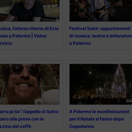
sica, l’atteso ritorno di Ezio
Festival Sabir: appuntamenti
sso a Palermo | Video
di musica, teatro e letteratur
rvizio
a Palermo
arru pi tìa”: l’appello di Salvo
A Palermo le manifestazioni
paro alle prese con la
per il Natale si fanno dopo
zzina del caffè
Capodanno