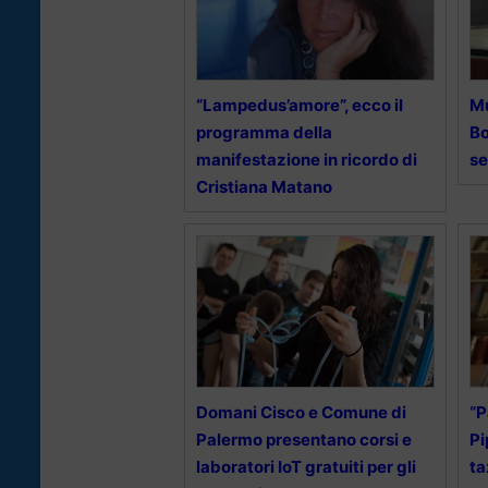
“Lampedus’amore”, ecco il
Mu
programma della
Bo
manifestazione in ricordo di
se
Cristiana Matano
Domani Cisco e Comune di
“P
Palermo presentano corsi e
Pi
laboratori IoT gratuiti per gli
ta