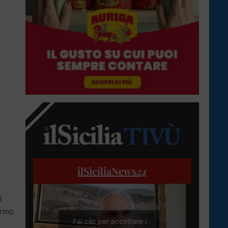
ilSiciliaNews
24
l
ermo
Fai clic per accettare i