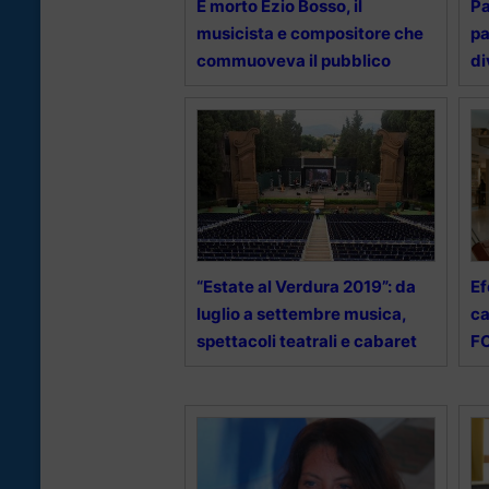
È morto Ezio Bosso, il
Pa
musicista e compositore che
pa
commuoveva il pubblico
di
“Estate al Verdura 2019”: da
Ef
luglio a settembre musica,
ca
spettacoli teatrali e cabaret
F