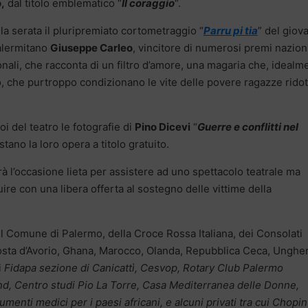
,
dal titolo emblematico “
Il coraggio
“.
la serata il pluripremiato cortometraggio “
Parru pi tia
” del giov
alermitano
Giuseppe Carleo
, vincitore di numerosi premi nazion
onali, che racconta di un filtro d’amore, una magaria che, idealm
odoo, che purtroppo condizionano le vite delle povere ragazze rido
i del teatro le fotografie di
Pino Dicevi
“
Guerre e conflitti nel
restano la loro opera a titolo gratuito.
à l’occasione lieta per assistere ad uno spettacolo teatrale ma
uire con una libera offerta al sostegno delle vittime della
l Comune di Palermo, della Croce Rossa Italiana, dei Consolati
Costa d’Avorio, Ghana, Marocco, Olanda, Repubblica Ceca, Ungher
i
Fidapa sezione di Canicattì, Cesvop, Rotary Club Palermo
nd, Centro studi Pio La Torre, Casa Mediterranea delle Donne,
umenti medici per i paesi africani, e alcuni privati tra cui Chopin