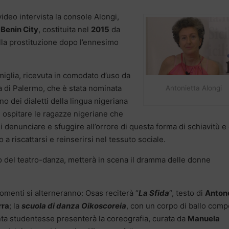
video intervista la console Alongi,
Benin City
, costituita nel
2015
da
ella prostituzione dopo l’ennesimo
amiglia, ricevuta in comodato d’uso da
ia di Palermo, che è stata nominata
Antonietta Alongi
uno dei dialetti della lingua nigeriana
d ospitare le ragazze nigeriane che
 di denunciare e sfuggire all’orrore di questa forma di schiavitù e
o a riscattarsi e reinserirsi nel tessuto sociale.
ivo del teatro-danza, metterà in scena il dramma delle donne
omenti si alterneranno: Osas reciterà “
La Sfida
“, testo di
Antone
rra
; la
scuola di danza Oikoscoreia
, con un corpo di ballo com
ta studentesse presenterà la coreografia, curata da
Manuela