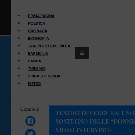
PRIMA PAGINA
POLITICA
CRONACA
ECONOMIA
TRASPORTI & MOBILITÀ
BARSICILIA
SANITÀ
TURISMO
SINDACI DI SICILIA
METEO
Condividi
TEATRO DI VERDURA: UNO
SOSTEGNO DELLE “DONNE D
VIDEO INTERVISTE