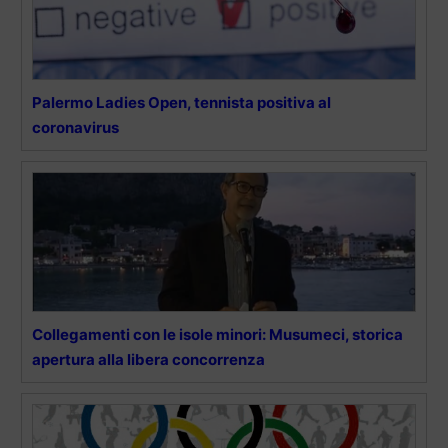
Palermo Ladies Open, tennista positiva al
coronavirus
Collegamenti con le isole minori: Musumeci, storica
apertura alla libera concorrenza