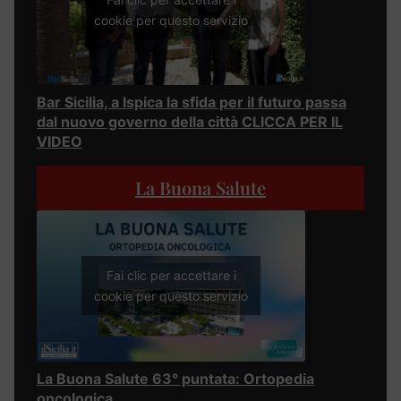
cookie per questo servizio
Bar Sicilia, a Ispica la sfida per il futuro passa
dal nuovo governo della città CLICCA PER IL
VIDEO
La Buona Salute
Fai clic per accettare i
cookie per questo servizio
La Buona Salute 63° puntata: Ortopedia
oncologica