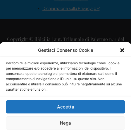
Dichiarazione sulla Privacy (UE)
Copyright © ilSicilia | aut. Tribunale di Palermo n.11 del
29/09/2015
Gestisci Consenso Cookie
Editore: Mercurio Comunicazione Soc. Coop. A.R.L.
Per fornire le migliori esperienze, utilizziamo tecnologie come i cookie
per memorizzare e/o accedere alle informazioni del dispositivo. Il
Direttore Editoriale: Maurizio Scaglione
consenso a queste tecnologie ci permetterà di elaborare dati come il
comportamento di navigazione o ID unici su questo sito. Non
Direttore Responsabile: Maria Calabrese
acconsentire o ritirare il consenso può influire negativamente su alcune
caratteristiche e funzioni.
p.zza Sant’Oliva, 9 – 90141 – Palermo – 091335557
P.IVA: 06334930820
Accetta
Mercurio Comunicazione Società Cooperativa a r.l. è
iscritta al Registro degli Operatori di Comunicazione al
Nega
numero 26988