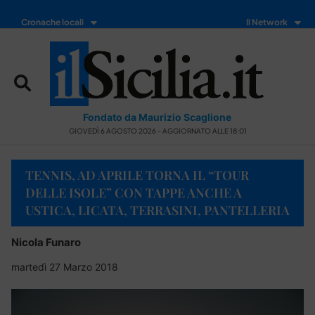
Cronache locali
Il Network
Fondato da Maurizio Scaglione
GIOVEDÌ 6 AGOSTO 2026 - AGGIORNATO ALLE 18:01
TENNIS, AD APRILE TORNA IL “TOUR
DELLE ISOLE” CON TAPPE ANCHE A
USTICA, LICATA, TERRASINI, PANTELLERIA
Nicola Funaro
martedì 27 Marzo 2018