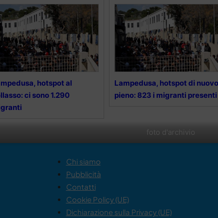
mpedusa, hotspot al
Lampedusa, hotspot di nuov
llasso: ci sono 1.290
pieno: 823 i migranti presenti
granti
foto d'archivio
Chi siamo
Pubblicità
Contatti
Cookie Policy (UE)
Dichiarazione sulla Privacy (UE)