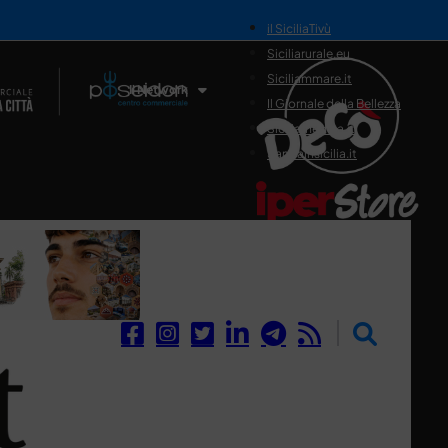
il SiciliaTivù
Siciliarurale.eu
Siciliammare.it
Il Network
Il Giornale della Bellezza
Siciliamedica.it
Sanitainsicilia.it