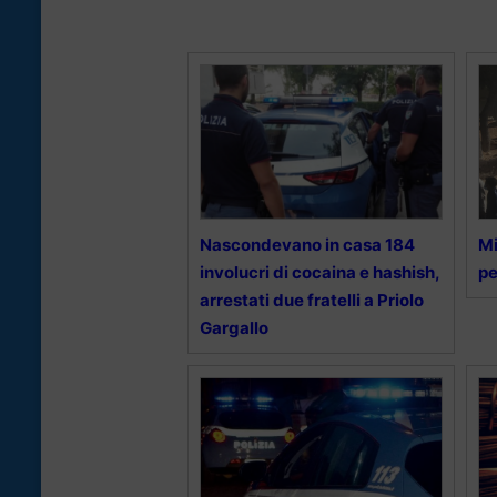
Nascondevano in casa 184
Mi
involucri di cocaina e hashish,
pe
arrestati due fratelli a Priolo
Gargallo