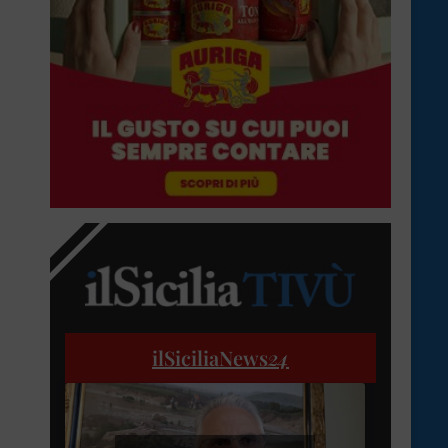
ilSiciliaNews
24