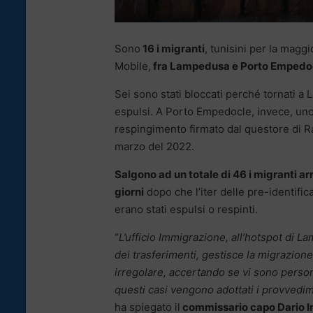
Sono
16 i migranti
, tunisini per la magg
Mobile,
fra Lampedusa e Porto Empedo
Sei sono stati bloccati perché tornati a
espulsi. A Porto Empedocle, invece, uno
respingimento firmato dal questore di Rag
marzo del 2022.
Salgono ad un totale di 46 i migranti ar
giorni
dopo che l’iter delle pre-identific
erano stati espulsi o respinti.
“
L’ufficio Immigrazione, all’hotspot di 
dei trasferimenti, gestisce la migrazione
irregolare, accertando se vi sono persone
questi casi vengono adottati i provvedim
ha spiegato il
commissario capo Dario I