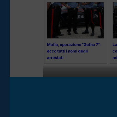
Mafia, operazione “Gotha 7”:
La
ecco tutti i nomi degli
co
arrestati
mi