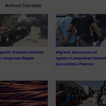
Articoli Correlati
granti: 9 tunisini arrestati
Migranti, sbarcarono ad
r reingresso illegale
agosto a Lampedusa: fermati
due scafisti a Palermo