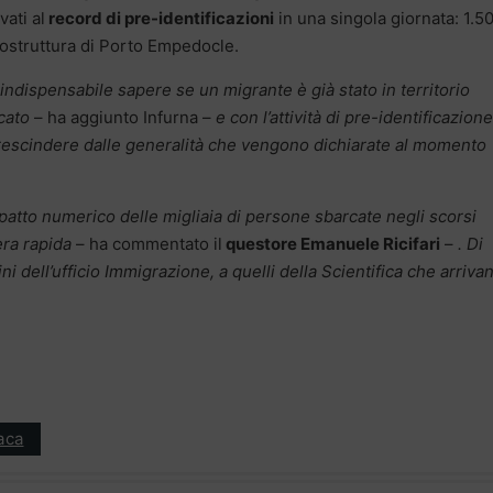
vati al
record di pre-identificazioni
in una singola giornata: 1.5
sostruttura di Porto Empedocle.
 indispensabile sapere se un migrante è già stato in territorio
cato
– ha aggiunto Infurna –
e con l’attività di pre-identificazion
rescindere dalle generalità che vengono dichiarate al momento
mpatto numerico delle migliaia di persone sbarcate negli scorsi
era rapida
– ha commentato il
questore Emanuele Ricifari
–
. Di
i dell’ufficio Immigrazione, a quelli della Scientifica che arriva
aca