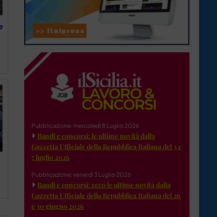
e
Pubblicazione: mercoledì 8 Luglio 2026
Bandi e concorsi: le ultime novità dalla
Gazzetta Ufficiale della Repubblica Italiana del 3 e
7 luglio 2026
Pubblicazione: venerdì 3 Luglio 2026
Bandi e concorsi: ecco le ultime novità dalla
Gazzetta Ufficiale della Repubblica Italiana del 26
e 30 giugno 2026