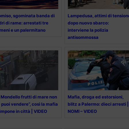
miso, sgominata banda di
Lampedusa, attimi di tension
dri di rame: arrestati tre
dopo nuovo sbarco:
meni e un palermitano
interviene la polizia
antisommossa
 Mondello frutti di mare non
Mafia, droga ed estorsioni,
 puoi vendere”, così la mafia
blitz a Palermo: dieci arresti |
 impone in città | VIDEO
NOMI – VIDEO