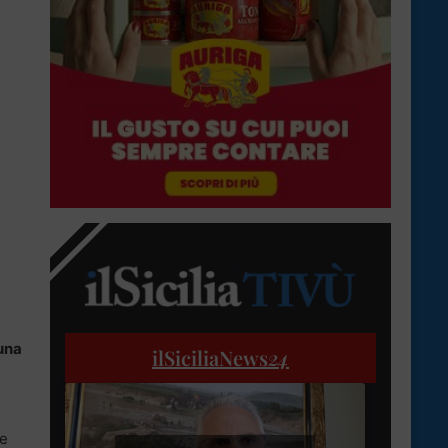
una
ilSiciliaNews
24
ve