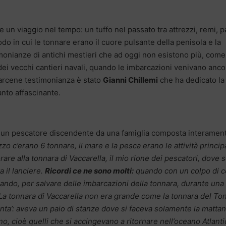
 un viaggio nel tempo: un tuffo nel passato tra attrezzi, remi, p
iodo in cui le tonnare erano il cuore pulsante della penisola e la
imonianze di antichi mestieri che ad oggi non esistono più, come 
dei vecchi cantieri navali, quando le imbarcazioni venivano anco
darcene testimonianza è stato
Gianni Chillemi
che ha dedicato la
anto affascinante.
a un pescatore discendente da una famiglia composta interamen
zo c’erano 6 tonnare, il mare e la pesca erano le attività principa
orare alla tonnara di Vaccarella, il mio rione dei pescatori, dove 
 il lanciere.
Ricordi ce ne sono molti:
quando con un colpo di 
uando, per salvare delle imbarcazioni della tonnara, durante una
 La tonnara di Vaccarella non era grande come la tonnara del To
onta’: aveva un paio di stanze dove si faceva solamente la matta
rno, cioè quelli che si accingevano a ritornare nell’oceano Atlant