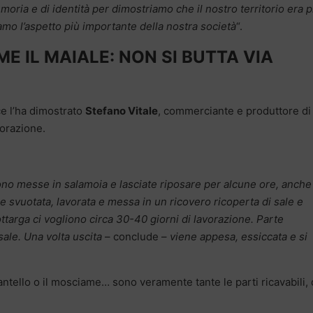
oria e di identità per dimostriamo che il nostro territorio era 
amo l’aspetto più importante della nostra società
“.
E IL MAIALE: NON SI BUTTA VIA
ce l’ha dimostrato
Stefano Vitale
, commerciante e produttore di
vorazione.
 messe in salamoia e lasciate riposare per alcune ore, anche
ene svuotata, lavorata e messa in un ricovero ricoperta di sale e
ttarga ci vogliono circa 30-40 giorni di lavorazione. Parte
 sale. Una volta uscita
– conclude –
viene appesa, essiccata e si
tarantello o il mosciame… sono veramente tante le parti ricavabili,