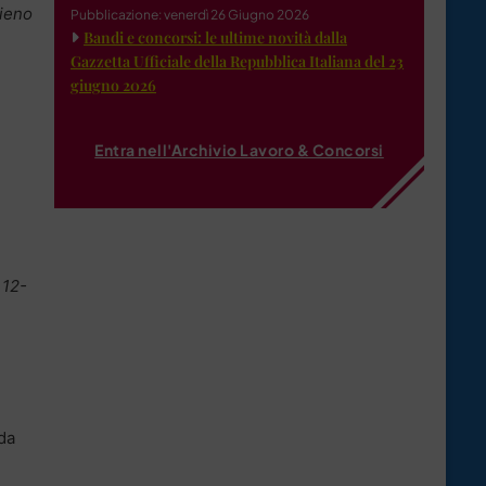
pieno
Pubblicazione: venerdì 26 Giugno 2026
Bandi e concorsi: le ultime novità dalla
Gazzetta Ufficiale della Repubblica Italiana del 23
giugno 2026
Entra nell'Archivio Lavoro & Concorsi
 12-
 da