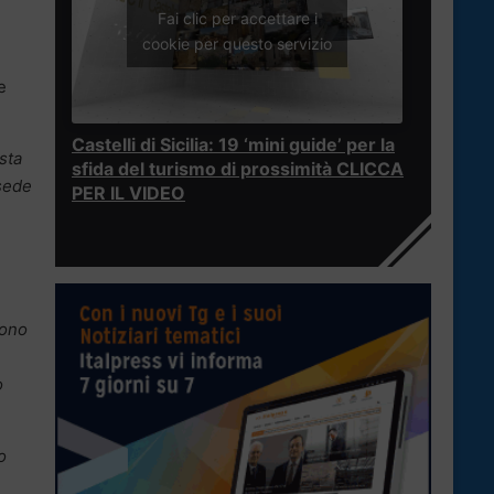
Fai clic per accettare i
cookie per questo servizio
e
Castelli di Sicilia: 19 ‘mini guide’ per la
sta
sfida del turismo di prossimità CLICCA
 sede
PER IL VIDEO
rono
o
o