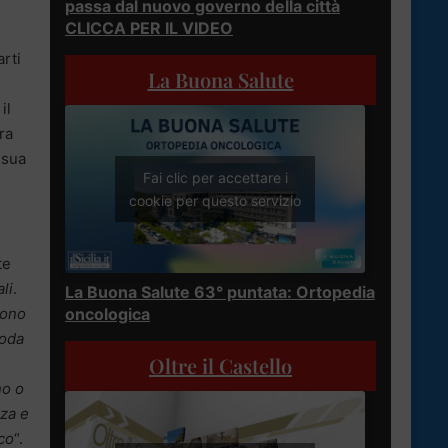
passa dal nuovo governo della città
CLICCA PER IL VIDEO
arti
La Buona Salute
il
ra
 sua
Fai clic per accettare i
cookie per questo servizio
te
li
.
La Buona Salute 63° puntata: Ortopedia
sono
oncologica
coda
Oltre il Castello
no o
nza e
ico
“.