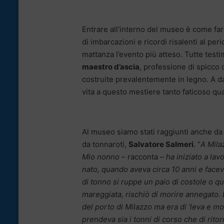
Entrare all’interno del museo è come fare
di imbarcazioni e ricordi risalenti al per
mattanza l’evento più atteso. Tutte test
maestro d’ascia
, professione di spicco 
costruite prevalentemente in legno. A 
vita a questo mestiere tanto faticoso qu
Al museo siamo stati raggiunti anche d
da tonnaroti,
Salvatore Salmeri
. “
A Milaz
Mio nonno
– racconta –
ha iniziato a lav
nato, quando aveva circa 10 anni e faceva
di tonno si ruppe un paio di costole o q
mareggiata, rischiò di morire annegato.
del porto di Milazzo ma era di ‘leva e m
prendeva sia i tonni di corso che di rito