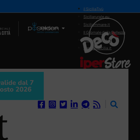
il SiciliaTivù
Siciliarurale.eu
Siciliammare.it
Il Network
Il Giornale della Bellezza
Siciliamedica.it
Sanitainsicilia.it