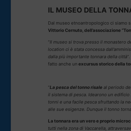
IL MUSEO DELLA TON
Dal museo etnoantropologico ci siamo s
Vittorio Cernuto, dell’associazione “To
“
Il museo si trova presso il monastero del
location ci è stata concessa dall’ammini
dalla più importante tonnara della città
“
fatto anche un
excursus storico della t
“
La pesca del tonno risale
al periodo dei
il sistema di pesca. Idearono un edifici
tonni e una facile pesca sfruttando la n
alle sue esigenze. Dunque il tonno torn
La tonnara era un vero e proprio micr
tutti nella zona di Vaccarella, attravers