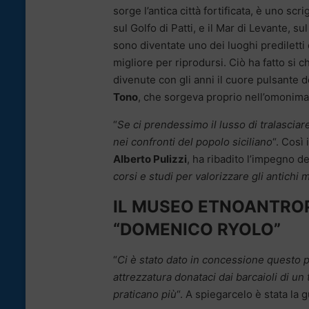
sorge l’antica città fortificata, è uno sc
sul Golfo di Patti, e il Mar di Levante, s
sono diventate uno dei luoghi prediletti
migliore per riprodursi. Ciò ha fatto si
divenute con gli anni il cuore pulsante 
Tono
, che sorgeva proprio nell’omonima
“
Se ci prendessimo il lusso di tralasciar
nei confronti del popolo siciliano
“. Così 
Alberto Pulizzi
, ha ribadito l’impegno d
corsi e studi per valorizzare gli antichi 
IL MUSEO ETNOANTRO
“DOMENICO RYOLO”
“
Ci è stato dato in concessione questo p
attrezzatura donataci dai barcaioli di un
praticano più
“. A spiegarcelo è stata la 