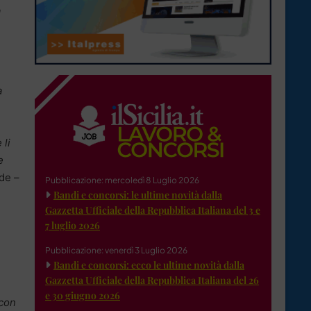
a
a
 li
e
de –
Pubblicazione: mercoledì 8 Luglio 2026
Bandi e concorsi: le ultime novità dalla
Gazzetta Ufficiale della Repubblica Italiana del 3 e
7 luglio 2026
Pubblicazione: venerdì 3 Luglio 2026
Bandi e concorsi: ecco le ultime novità dalla
Gazzetta Ufficiale della Repubblica Italiana del 26
e 30 giugno 2026
 con