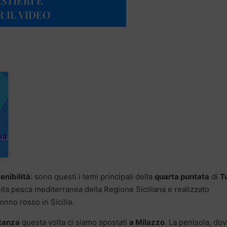
STIERI E
R IL VIDEO
enibilità
: sono questi i temi principali della
quarta puntata
di
T
ella pesca mediterranea della Regione Siciliana e realizzato
onno rosso in Sicilia.
tanza
questa volta ci siamo spostati
a Milazzo
. La penisola, do