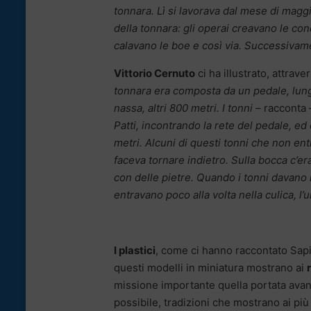
tonnara. Lì si lavorava dal mese di maggi
della tonnara: gli operai creavano le co
calavano le boe e così via. Successivam
Vittorio Cernuto
ci ha illustrato, attrav
tonnara era composta da un pedale, lungo
nassa, altri 800 metri. I tonni
– racconta 
Patti, incontrando la rete del pedale, ed
metri. Alcuni di questi tonni che non ent
faceva tornare indietro. Sulla bocca c’e
con delle pietre. Quando i tonni davano il
entravano poco alla volta nella culica, l
I plastici
, come ci hanno raccontato Sapi
questi modelli in miniatura mostrano ai
missione importante quella portata avan
possibile, tradizioni che mostrano ai più g