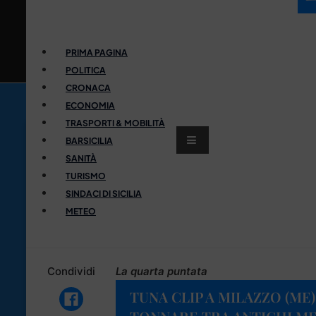
PRIMA PAGINA
POLITICA
CRONACA
ECONOMIA
TRASPORTI & MOBILITÀ
BARSICILIA
SANITÀ
TURISMO
SINDACI DI SICILIA
METEO
Condividi
La quarta puntata
TUNA CLIP A MILAZZO (ME)