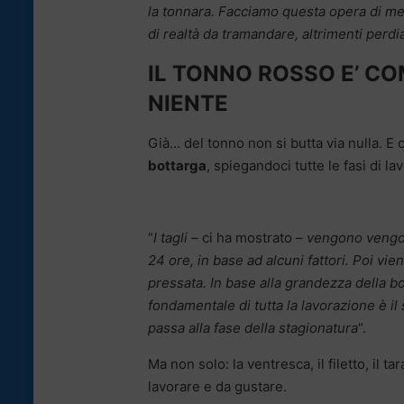
la tonnara. Facciamo questa opera di mem
di realtà da tramandare, altrimenti perdi
IL TONNO ROSSO E’ COM
NIENTE
Già… del tonno non si butta via nulla. E 
bottarga
, spiegandoci tutte le fasi di la
“
I tagli
– ci ha mostrato –
vengono vengono
24 ore, in base ad alcuni fattori. Poi vi
pressata. In base alla grandezza della bo
fondamentale di tutta la lavorazione è il
passa alla fase della stagionatura
“.
Ma non solo: la ventresca, il filetto, il 
lavorare e da gustare.