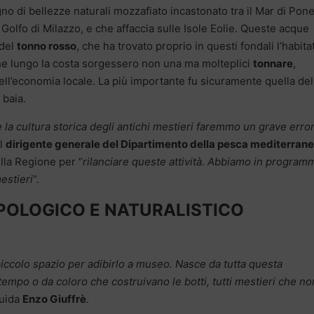
rigno di bellezze naturali mozzafiato incastonato tra il Mar di Pon
ul Golfo di Milazzo, e che affaccia sulle Isole Eolie. Queste acque
 del
tonno rosso
, che ha trovato proprio in questi fondali l’habita
 che lungo la costa sorgessero non una ma molteplici
tonnare
,
dell’economia locale. La più importante fu sicuramente quella del
 baia.
e la cultura storica degli antichi mestieri faremmo un grave erro
il
dirigente generale del Dipartimento della pesca mediterrane
ella Regione per “
rilanciare queste attività. Abbiamo in program
mestieri
“.
POLOGICO E NATURALISTICO
iccolo spazio per adibirlo a museo. Nasce da tutta questa
 tempo o da coloro che costruivano le botti, tutti mestieri che no
guida
Enzo Giuffrè
.