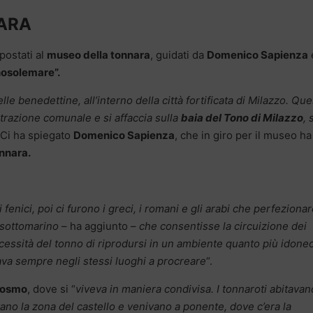
NARA
postati al
museo della tonnara
, guidati da
Domenico Sapienza
nosolemare”.
le benedettine, all’interno della città fortificata di Milazzo. Que
strazione comunale e si affaccia sulla
baia del Tono di Milazzo
,
. Ci ha spiegato
Domenico Sapienza
, che in giro per il museo ha
onnara.
 fenici, poi ci furono i greci, i romani e gli arabi che perfeziona
o sottomarino
– ha aggiunto –
che consentisse la circuizione dei
ecessità del tonno di riprodursi in un ambiente quanto più idone
ava sempre negli stessi luoghi a procreare
“.
ocosmo
, dove si “
viveva in maniera condivisa. I tonnaroti abitavan
avano la zona del castello e venivano a ponente, dove c’era la