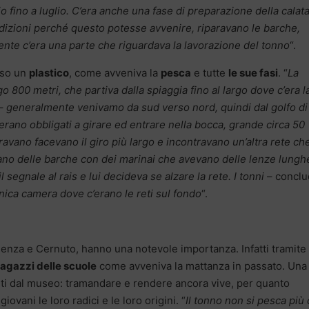
o fino a luglio. C’era anche una fase di preparazione della calat
ndizioni perché questo potesse avvenire, riparavano le barche,
ente c’era una parte che riguardava la lavorazione del tonno
“.
erso un
plastico
, come avveniva la
pesca
e tutte
le sue fasi
. “
La
 800 metri, che partiva dalla spiaggia fino al largo dove c’era l
–
generalmente venivamo da sud verso nord, quindi dal golfo di
 erano obbligati a girare ed entrare nella bocca, grande circa 50
ravano facevano il giro più largo e incontravano un’altra rete che
rano delle barche con dei marinai che avevano delle lenze lungh
 segnale al rais e lui decideva se alzare la rete. I tonni
– conclu
’unica camera dove c’erano le reti sul fondo
“.
enza e Cernuto, hanno una notevole importanza. Infatti tramite
ragazzi delle scuole
come avveniva la mattanza in passato. Una
ti dal museo: tramandare e rendere ancora vive, per quanto
iovani le loro radici e le loro origini. “
Il tonno non si pesca più