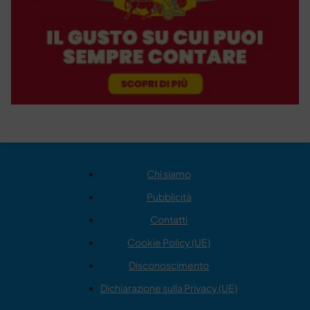
Chi siamo
Pubblicità
Contatti
Cookie Policy (UE)
Disconoscimento
Dichiarazione sulla Privacy (UE)