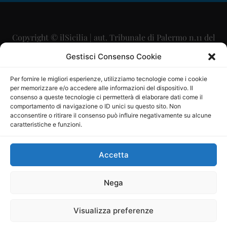
Copyright © ilSicilia | aut. Tribunale di Palermo n.11 del
29/09/2015
Gestisci Consenso Cookie
Editore: Mercurio Comunicazione Soc. Coop. A.R.L.
Per fornire le migliori esperienze, utilizziamo tecnologie come i cookie
per memorizzare e/o accedere alle informazioni del dispositivo. Il
Direttore Editoriale: Maurizio Scaglione
consenso a queste tecnologie ci permetterà di elaborare dati come il
comportamento di navigazione o ID unici su questo sito. Non
Direttore Responsabile: Maria Calabrese
acconsentire o ritirare il consenso può influire negativamente su alcune
caratteristiche e funzioni.
p.zza Sant’Oliva, 9 – 90141 – Palermo – 091335557
P.IVA: 06334930820
Accetta
Mercurio Comunicazione Società Cooperativa a r.l. è
iscritta al Registro degli Operatori di Comunicazione al
Nega
numero 26988
Visualizza preferenze
Sito gestito da
La Digitale srl
–
info@ladigitale.it