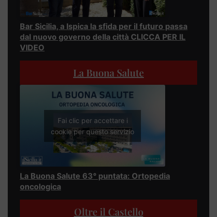
Bar Sicilia, a Ispica la sfida per il futuro passa
dal nuovo governo della città CLICCA PER IL
VIDEO
La Buona Salute
Fai clic per accettare i
cookie per questo servizio
La Buona Salute 63° puntata: Ortopedia
oncologica
Oltre il Castello