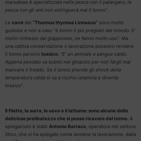
marsalese è specializzata nella pesca con il palangaro, la
pesca con gli ami non estinguerà mai il tonno
“.
Le
carni
del
“Thunnus thynnus Linnaeus”
sono molto
gustose e non a caso “
è tonno il più pregiato del mondo. E’
molto richiesto dai giapponesi, ne fanno molto uso
“. Ma
una cattiva conservazione o lavorazione possono rendere
il tonno persino
tossico
. “
E’ un animale a sangue caldo.
Appena pescato va subito nel ghiaccio per non fargli mai
mancare il freddo. Se il tonno prende gli shock della
temperatura calda si va a rischio istamina e diventa
tossico
“.
Il filetto, la surra, le uova o il lattume: sono alcune delle
deliziose prelibatezze che si posso ricavare dal tonno.
A
spiegarcelo è stato
Antonio Barraco
, operatore nel settore
ittico, che ci ha spiegato come avviene la lavorazione, dalla