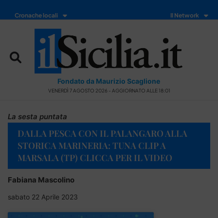
Cronache locali
Il Network
Fondato da Maurizio Scaglione
VENERDÌ 7 AGOSTO 2026 - AGGIORNATO ALLE 18:01
La sesta puntata
DALLA PESCA CON IL PALANGARO ALLA
STORICA MARINERIA: TUNA CLIP A
MARSALA (TP) CLICCA PER IL VIDEO
Fabiana Mascolino
sabato 22 Aprile 2023