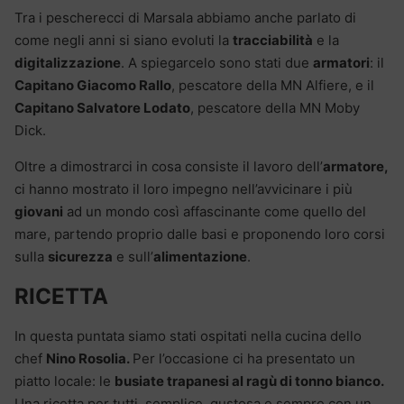
Tra i pescherecci di Marsala abbiamo anche parlato di
come negli anni si siano evoluti la
tracciabilità
e la
digitalizzazione
. A spiegarcelo sono stati due
armatori
: il
Capitano Giacomo Rallo
, pescatore della MN Alfiere, e il
Capitano Salvatore Lodato
, pescatore della MN Moby
Dick.
Oltre a dimostrarci in cosa consiste il lavoro dell’
armatore,
ci hanno mostrato il loro impegno nell’avvicinare i più
giovani
ad un mondo così affascinante come quello del
mare, partendo proprio dalle basi e proponendo loro corsi
sulla
sicurezza
e sull’
alimentazione
.
RICETTA
In questa puntata siamo stati ospitati nella cucina dello
chef
Nino Rosolia.
Per l’occasione ci ha presentato un
piatto locale: le
busiate trapanesi al ragù di tonno bianco.
Una ricetta per tutti, semplice, gustosa e sempre con un