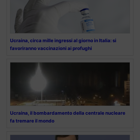
Ucraina, circa mille ingressi al giorno in Italia: si
favoriranno vaccinazioni ai profughi
Ucraina, il bombardamento della centrale nucleare
fa tremare il mondo