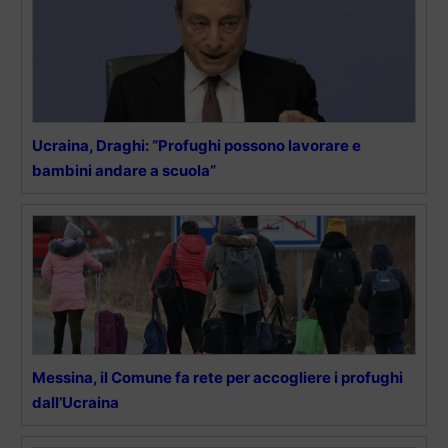
Ucraina, Draghi: “Profughi possono lavorare e
bambini andare a scuola”
Messina, il Comune fa rete per accogliere i profughi
dall’Ucraina