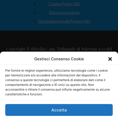
Cookie Policy (UE)
Disconoscimento
Dichiarazione sulla Privacy (UE)
Copyright © ilSicilia | aut. Tribunale di Palermo n.11 del
29/09/2015
Gestisci Consenso Cookie
Editore: Mercurio Comunicazione Soc. Coop. A.R.L.
Per fornire le migliori esperienze, utilizziamo tecnologie come i cookie
per memorizzare e/o accedere alle informazioni del dispositivo. Il
Direttore Editoriale: Maurizio Scaglione
consenso a queste tecnologie ci permetterà di elaborare dati come il
comportamento di navigazione o ID unici su questo sito. Non
Direttore Responsabile: Maria Calabrese
acconsentire o ritirare il consenso può influire negativamente su alcune
caratteristiche e funzioni.
p.zza Sant’Oliva, 9 – 90141 – Palermo – 091335557
P.IVA: 06334930820
Accetta
Mercurio Comunicazione Società Cooperativa a r.l. è