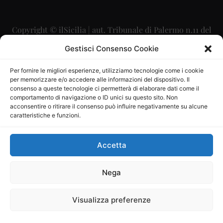
Copyright © ilSicilia | aut. Tribunale di Palermo n.11 del
29/09/2015
Gestisci Consenso Cookie
Editore: Mercurio Comunicazione Soc. Coop. A.R.L.
Per fornire le migliori esperienze, utilizziamo tecnologie come i cookie
per memorizzare e/o accedere alle informazioni del dispositivo. Il
Direttore Editoriale: Maurizio Scaglione
consenso a queste tecnologie ci permetterà di elaborare dati come il
comportamento di navigazione o ID unici su questo sito. Non
Direttore Responsabile: Maria Calabrese
acconsentire o ritirare il consenso può influire negativamente su alcune
caratteristiche e funzioni.
p.zza Sant’Oliva, 9 – 90141 – Palermo – 091335557
P.IVA: 06334930820
Accetta
Mercurio Comunicazione Società Cooperativa a r.l. è
iscritta al Registro degli Operatori di Comunicazione al
Nega
numero 26988
Visualizza preferenze
Sito gestito da
La Digitale srl
–
info@ladigitale.it