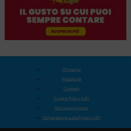
Chi siamo
Pubblicità
Contatti
Cookie Policy (UE)
Disconoscimento
Dichiarazione sulla Privacy (UE)