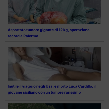
Asportato tumore gigante di 12 kg, operazione
record a Palermo
Inutile il viaggio negli Usa: è morto Luca Cardillo, il
giovane siciliano con un tumore rarissimo