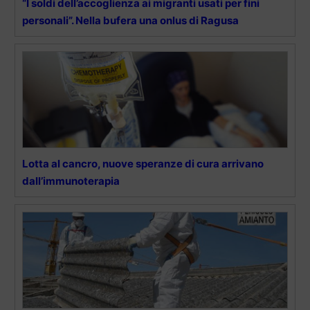
“I soldi dell’accoglienza ai migranti usati per fini
personali”. Nella bufera una onlus di Ragusa
Lotta al cancro, nuove speranze di cura arrivano
dall’immunoterapia