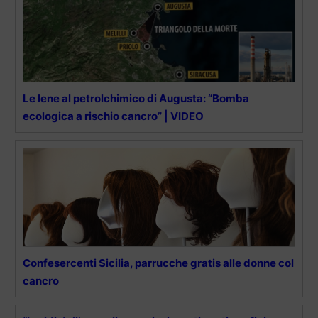
Le Iene al petrolchimico di Augusta: “Bomba
ecologica a rischio cancro” | VIDEO
Confesercenti Sicilia, parrucche gratis alle donne col
cancro