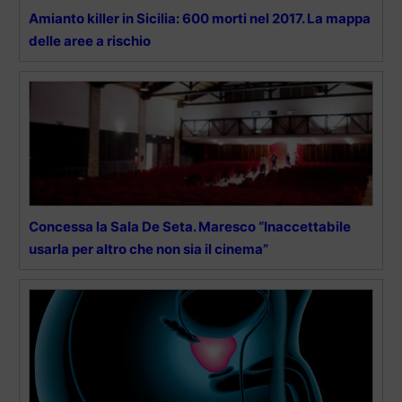
Amianto killer in Sicilia: 600 morti nel 2017. La mappa
delle aree a rischio
Concessa la Sala De Seta. Maresco “Inaccettabile
usarla per altro che non sia il cinema”