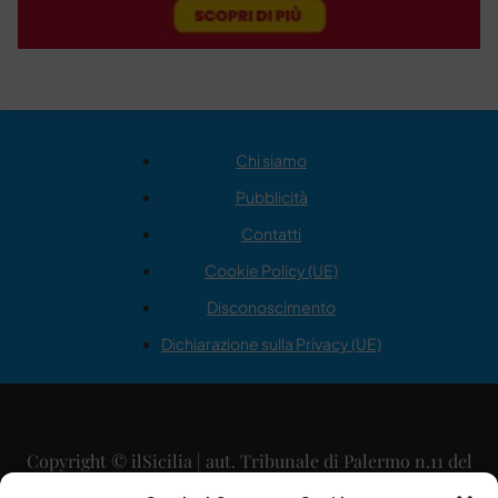
Chi siamo
Pubblicità
Contatti
Cookie Policy (UE)
Disconoscimento
Dichiarazione sulla Privacy (UE)
Copyright © ilSicilia | aut. Tribunale di Palermo n.11 del
29/09/2015