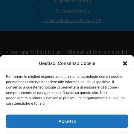
Cookie Policy (UE)
Disconoscimento
Dichiarazione sulla Privacy (UE)
Copyright © ilSicilia | aut. Tribunale di Palermo n.11 del
29/09/2015
Gestisci Consenso Cookie
Editore: Mercurio Comunicazione Soc. Coop. A.R.L.
Per fornire le migliori esperienze, utilizziamo tecnologie come i cookie
per memorizzare e/o accedere alle informazioni del dispositivo. Il
Direttore Editoriale: Maurizio Scaglione
consenso a queste tecnologie ci permetterà di elaborare dati come il
comportamento di navigazione o ID unici su questo sito. Non
Direttore Responsabile: Maria Calabrese
acconsentire o ritirare il consenso può influire negativamente su alcune
caratteristiche e funzioni.
p.zza Sant’Oliva, 9 – 90141 – Palermo – 091335557
P.IVA: 06334930820
Accetta
Mercurio Comunicazione Società Cooperativa a r.l. è