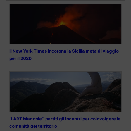
Il New York Times incorona la Sicilia meta di viaggio
per il 2020
“I ART Madonie”: partiti gli incontri per coinvolgere le
comunità del territorio