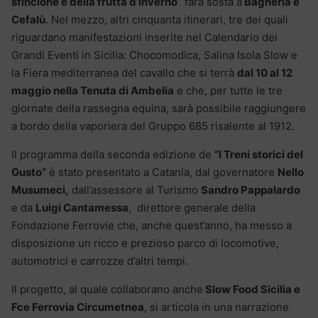
sfincione e della frutta d’inverno
” farà sosta a
Bagheria e
Cefalù
. Nel mezzo, altri cinquanta itinerari, tre dei quali
riguardano manifestazioni inserite nel Calendario dei
Grandi Eventi in Sicilia: Chocomodica, Salina Isola Slow e
la Fiera mediterranea del cavallo che si terrà
dal 10 al 12
maggio nella Tenuta di Ambelia
e che, per tutte le tre
giornate della rassegna equina, sarà possibile raggiungere
a bordo della vaporiera del Gruppo 685 risalente al 1912.
Il programma della seconda edizione de
“I Treni storici del
Gusto”
è stato presentato a Catania, dal governatore
Nello
Musumeci,
dall’assessore al Turismo
Sandro Pappalardo
e da
Luigi Cantamessa
, direttore generale della
Fondazione Ferrovie che, anche quest’anno, ha messo a
disposizione un ricco e prezioso parco di locomotive,
automotrici e carrozze d’altri tempi.
Il progetto, al quale collaborano anche
Slow Food Sicilia e
Fce Ferrovia Circumetnea
, si articola in una narrazione