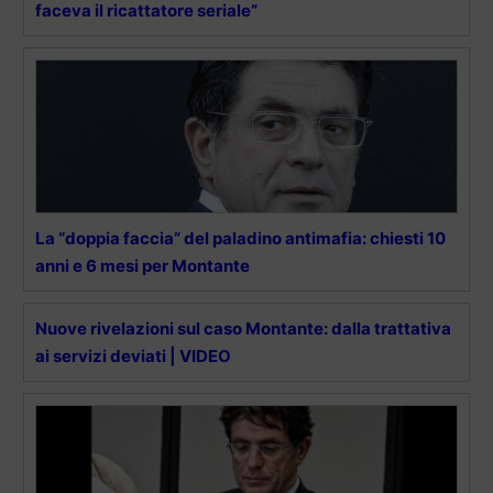
faceva il ricattatore seriale”
La “doppia faccia” del paladino antimafia: chiesti 10
anni e 6 mesi per Montante
Nuove rivelazioni sul caso Montante: dalla trattativa
ai servizi deviati | VIDEO