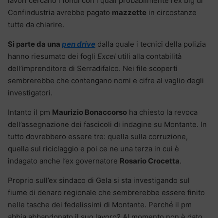
lavori cercano i fondi con i quali probabilmente l’ex big di
Confindustria avrebbe pagato
mazzette
in circostanze
tutte da chiarire.
Si parte da una
pen drive
dalla quale i tecnici della polizia
hanno riesumato dei fogli
Excel
utili alla contabilità
dell’imprenditore di Serradifalco. Nei file scoperti
sembrerebbe che contengano nomi e cifre al vaglio degli
investigatori.
Intanto il pm
Maurizio Bonaccorso
ha chiesto la revoca
dell’assegnazione dei fascicoli di indagine su Montante. In
tutto dovrebbero essere tre: quella sulla corruzione,
quella sul riciclaggio e poi ce ne una terza in cui è
indagato anche l’ex governatore
Rosario Crocetta
.
Proprio sull’ex sindaco di Gela si sta investigando sul
fiume di denaro regionale che sembrerebbe essere finito
nelle tasche dei fedelissimi di Montante. Perché il pm
abbia abbandonato il suo lavoro? Al momento non è dato