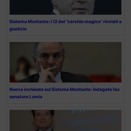
Sistema Montante: i 12 del “cerchio magico” rinviati a
giudizio
Nuova inchiesta sul Sistema Montante: indagato l’ex
senatore Lumia