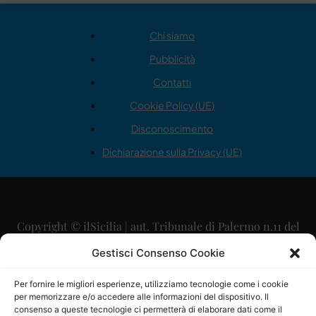
Chi siamo
Pubblicità
Contatti
Cookie Policy (UE)
Disconoscimento
Dichiarazione sulla Privacy (UE)
Copyright © ilSicilia | aut. Tribunale di Palermo n.11 del
29/09/2015
Gestisci Consenso Cookie
Editore: Mercurio Comunicazione Soc. Coop. A.R.L.
Per fornire le migliori esperienze, utilizziamo tecnologie come i cookie
per memorizzare e/o accedere alle informazioni del dispositivo. Il
Direttore Editoriale: Maurizio Scaglione
consenso a queste tecnologie ci permetterà di elaborare dati come il