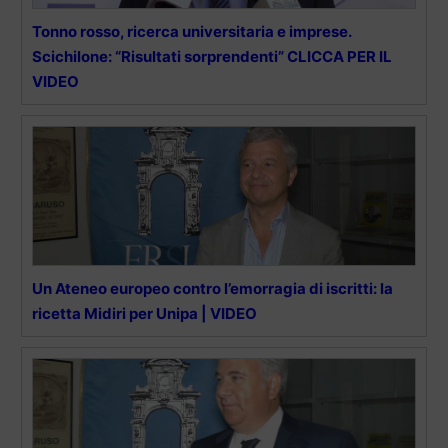
Tonno rosso, ricerca universitaria e imprese.
Scichilone: “Risultati sorprendenti” CLICCA PER IL
VIDEO
Un Ateneo europeo contro l’emorragia di iscritti: la
ricetta Midiri per Unipa | VIDEO