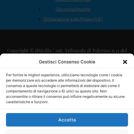
Disconoscimento
Dichiarazione sulla Privacy (UE)
Copyright © ilSicilia | aut. Tribunale di Palermo n.11 del
29/09/2015
Gestisci Consenso Cookie
Editore: Mercurio Comunicazione Soc. Coop. A.R.L.
Per fornire le migliori esperienze, utilizziamo tecnologie come i cookie
per memorizzare e/o accedere alle informazioni del dispositivo. Il
Direttore Editoriale: Maurizio Scaglione
consenso a queste tecnologie ci permetterà di elaborare dati come il
comportamento di navigazione o ID unici su questo sito. Non
Direttore Responsabile: Maria Calabrese
acconsentire o ritirare il consenso può influire negativamente su alcune
caratteristiche e funzioni.
p.zza Sant’Oliva, 9 – 90141 – Palermo – 091335557
P.IVA: 06334930820
Accetta
Mercurio Comunicazione Società Cooperativa a r.l. è