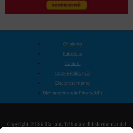
Chi siamo
Pubblicità
Contatti
Cookie Policy (UE)
Disconoscimento
Dichiarazione sulla Privacy (UE)
Copyright © ilSicilia | aut. Tribunale di Palermo n.11 del
29/09/2015