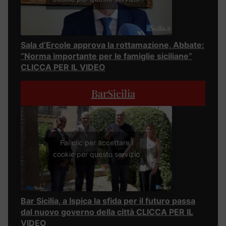
Sala d’Ercole approva la rottamazione, Abbate:
“Norma importante per le famiglie siciliane”
CLICCA PER IL VIDEO
BarSicilia
Fai clic per accettare i
cookie per questo servizio
Bar Sicilia, a Ispica la sfida per il futuro passa
dal nuovo governo della città CLICCA PER IL
VIDEO