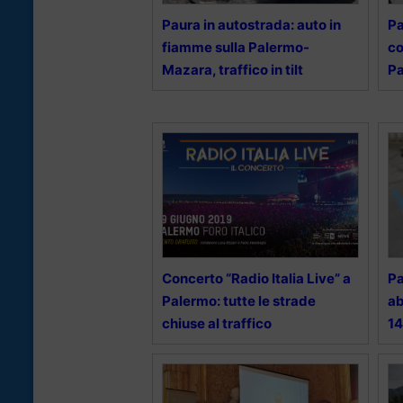
Paura in autostrada: auto in
Pa
fiamme sulla Palermo-
co
Mazara, traffico in tilt
Pa
Concerto “Radio Italia Live” a
Pa
Palermo: tutte le strade
ab
chiuse al traffico
14