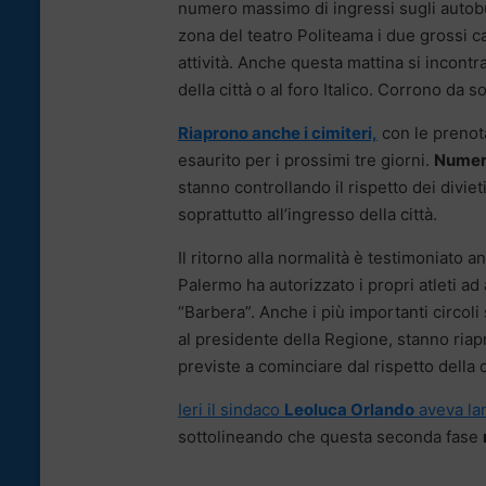
numero massimo di ingressi sugli autobu
zona del teatro Politeama i due grossi can
attività. Anche questa mattina si incont
della città o al foro Italico. Corrono da sol
Riaprono anche i cimiteri,
con le prenota
esaurito per i prossimi tre giorni.
Numero
stanno controllando il rispetto dei diviet
soprattutto all’ingresso della città.
Il ritorno alla normalità è testimoniato a
Palermo ha autorizzato i propri atleti ad
“Barbera”. Anche i più importanti circoli 
al presidente della Regione, stanno riapr
previste a cominciare dal rispetto della 
Ieri il sindaco
Leoluca Orlando
aveva lanc
sottolineando che questa seconda fase