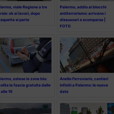
lermo, viale Regione a tre
Palermo, addio ai blocchi
rsie: ok ai lavori, dopo
antiterrorismo: arrivano i
squetta si parte
dissuasori a scomparsa |
FOTO
lermo, estese le zone blu:
Anello Ferroviario, cantieri
olita la fascia gratuita dalle
infiniti a Palermo: le nuove
 alle 16
date