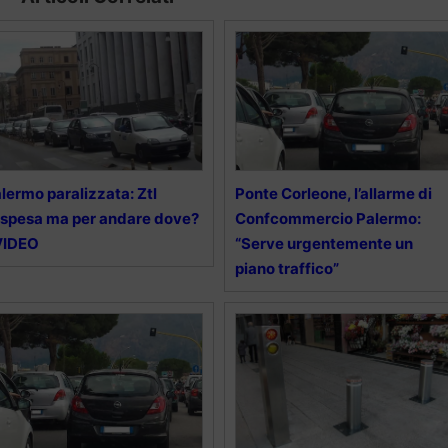
lermo paralizzata: Ztl
Ponte Corleone, l’allarme di
spesa ma per andare dove?
Confcommercio Palermo:
VIDEO
“Serve urgentemente un
piano traffico”