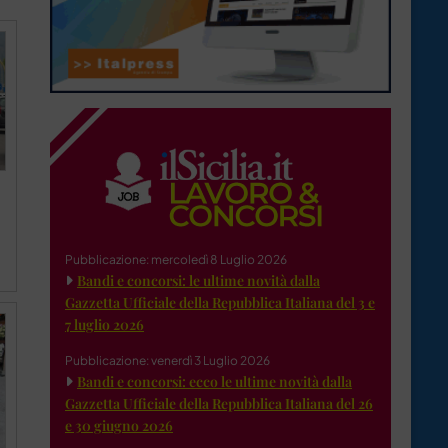
Pubblicazione: mercoledì 8 Luglio 2026
Bandi e concorsi: le ultime novità dalla
Gazzetta Ufficiale della Repubblica Italiana del 3 e
7 luglio 2026
Pubblicazione: venerdì 3 Luglio 2026
Bandi e concorsi: ecco le ultime novità dalla
Gazzetta Ufficiale della Repubblica Italiana del 26
e 30 giugno 2026