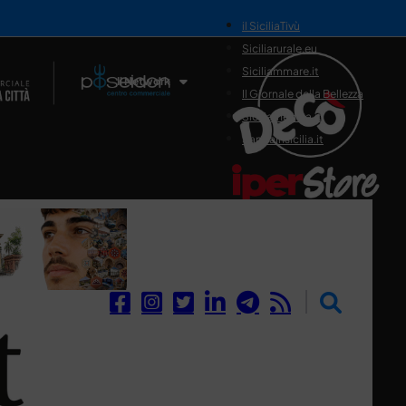
il SiciliaTivù
Siciliarurale.eu
Siciliammare.it
Il Network
Il Giornale della Bellezza
Siciliamedica.it
Sanitainsicilia.it