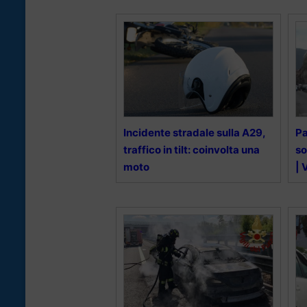
Incidente stradale sulla A29,
Pa
traffico in tilt: coinvolta una
so
moto
| 