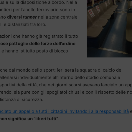
s e sulla disposizione a bordo. Nella
tieri per l’anello ferroviario sono in
rano
diversi
runner
nella zona centrale
i e distanziati tra loro.
zioni che hanno già registrato il tutto
se pattuglie delle forze dell’ordine
i e hanno istituito posto di blocco
nche dal mondo dello sport: ieri sera la squadra di calcio del
 allenarsi individualmente all’interno dello stadio comunale
sportivi della città, che nei giorni scorsi avevano lanciato un ap
endo, sia pure con gli spogliatoi chiusi e con il rispetto delle 
distanza di sicurezza.
iato un appello a tutti i cittadini invitandoli alla responsabilità
non significa un “liberi tutti”.