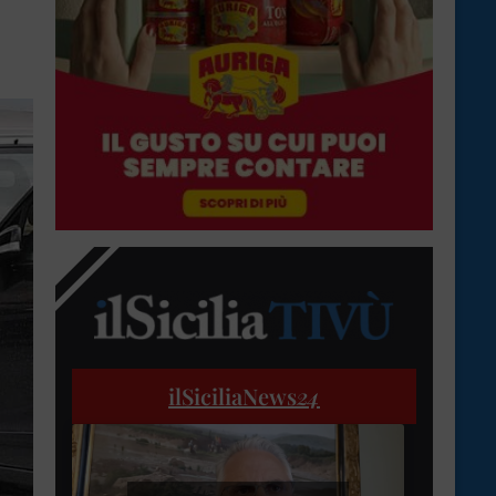
ilSiciliaNews
24