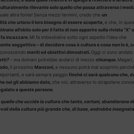
culturalmente rilevante solo quello che passa attraverso i medi
uale altra fonte! Senza mezzi termini, credo che
un
tà che urlano il loro bisogno di essere scoperte,
e che, in que
e all’oblio solo per il fatto di non apparire sulla rivista “X” o
 fa incazzare.
Mi fa imbestialire sotto ogni aspetto l’idea che
amente soggettivo – di decidere cosa è cultura e cosa non lo è, 
iconoscendo
meriti ed obiettivi dimostrati.
Oggi ci sono andato 
etti?
– ma domani potrebbe andarci di mezzo
chiunque.
Magari, 
odo,
il prossimo
Manzoni,
e nessuno potrà mai scoprirlo perch
 importanti, e sarà sempre peggio
finché ci sarà qualcuno che, d
 che noi gli abbiamo dato,
che noi, attraverso lo strapotere conc
galato a queste persone.
ello che uccide la cultura che tanto, certuni, sbandierano d
oli della cultura più grande che, di base, andrebbe insegnata