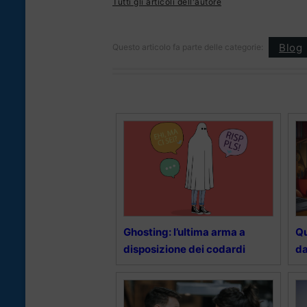
Tutti gli articoli dell'autore
Blog
Questo articolo fa parte delle categorie:
Ghosting: l’ultima arma a
Qu
disposizione dei codardi
da