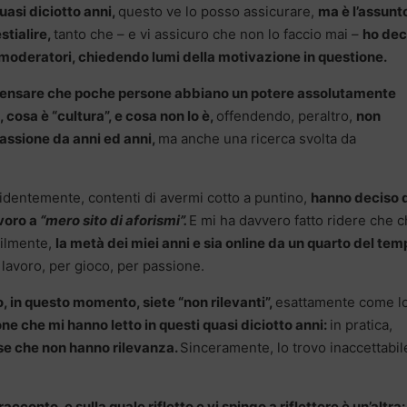
uasi diciotto anni,
questo ve lo posso assicurare,
ma è l’assunto
stialire,
tanto che – e vi assicuro che non lo faccio mai –
ho dec
i moderatori, chiedendo lumi della motivazione in questione.
ensare che poche persone abbiano un potere assolutamente
 cosa è “cultura”, e cosa non lo è,
offendendo, peraltro,
non
passione da anni ed anni,
ma anche una ricerca svolta da
dentemente, contenti di avermi cotto a puntino,
hanno deciso 
avoro a
“mero sito di aforismi”.
E mi ha davvero fatto ridere che c
milmente,
la metà dei miei anni e sia online da un quarto del tem
 lavoro, per gioco, per passione.
, in questo momento, siete “non rilevanti”,
esattamente come l
one che mi hanno letto in questi quasi diciotto anni:
in pratica,
ose che non hanno rilevanza.
Sinceramente, lo trovo inaccettabil
acconto, e sulla quale rifletto e vi spingo a riflettere è un’altra: