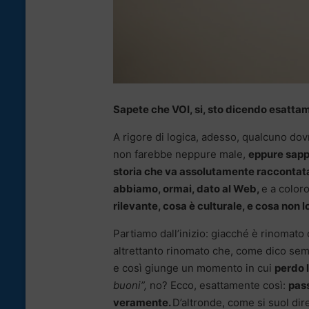
Sapete che VOI, si, sto dicendo esattame
A rigore di logica, adesso, qualcuno d
non farebbe neppure male,
eppure sappi
storia che va assolutamente raccontat
abbiamo, ormai, dato al Web,
e a color
rilevante, cosa è culturale, e cosa non lo
Partiamo dall’inizio: giacché è rinomato
altrettanto rinomato che, come dico se
e così giunge un momento in cui
perdo l
buoni”,
no? Ecco, esattamente così:
pass
veramente.
D’altronde, come si suol dir