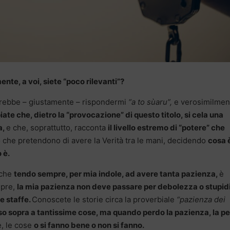
nte, a voi, siete “poco rilevanti”?
ovrebbe – giustamente – rispondermi
“a to sùaru”,
e verosimilmen
ate che, dietro la “provocazione” di questo titolo, si cela una
a,
e che, soprattutto, racconta
il livello estremo di “potere” che
o che pretendono di avere la Verità tra le mani, decidendo
cosa 
 è.
 che
tendo sempre, per mia indole, ad avere tanta pazienza,
è
mpre,
la mia pazienza non deve passare per debolezza o stupidi
e staffe.
Conoscete le storie circa la proverbiale
“pazienza dei
o sopra a tantissime cose, ma quando perdo la pazienza, la p
e, le cose
o si fanno bene o non si fanno.