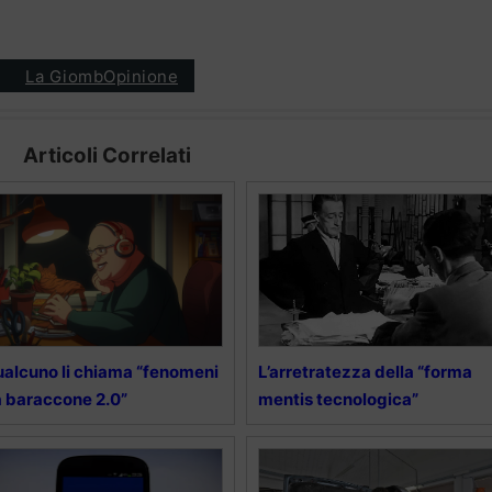
La GiombOpinione
Articoli Correlati
alcuno li chiama “fenomeni
L’arretratezza della “forma
 baraccone 2.0”
mentis tecnologica”