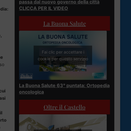
passa dal nuovo governo della città
CLICCA PER IL VIDEO
dia:
La Buona Salute
,
Fai clic per accettare i
ue
cookie per questo servizio
 so
La Buona Salute 63° puntata: Ortopedia
cui
oncologica
asi
Oltre il Castello
il
rto
e