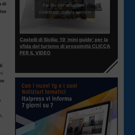
 di
Fai clic per accettare i
iso
cookie per questo servizio
Castelli di Sicilia: 19 ‘mini guide’ per la
sfida del turismo di prossimità CLICCA
PER IL VIDEO
di
hi
po
o
e,