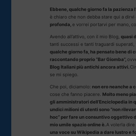
Ebbene, qualche giorno fa la pazienza l
è chiaro che non debba stare qui a dirvi
profonda,
e vorrei portarvi per mano, c
Avendo all’attivo, con il mio Blog,
quasi d
tanti successi e tanti traguardi superati
qualche giorno fa, ha pensato bene di cr
raccontando proprio “Bar Giomba”,
ovve
Blog Italiani più antichi ancora attivi.
Ci
se mi spiego.
Che poi, diciamolo:
non ero neanche a c
cose che fanno piacere.
Molto meno piac
gli amministratori dell’Enciclopedia in
undici milioni di utenti sono “non rilevan
hoc” per fare un consuntivo oggettivo da
mio umile spazio online è.
A volerla dire
una voce su Wikipedia a dare lustro e f