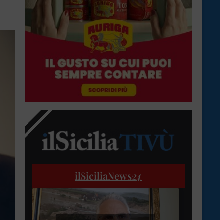
ilSiciliaNews
24