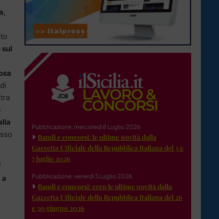
a,
sto
 sul
cosa
di
tra
é
alla
Pubblicazione: mercoledì 8 Luglio 2026
esso
Bandi e concorsi: le ultime novità dalla
Gazzetta Ufficiale della Repubblica Italiana del 3 e
7 luglio 2026
i
Pubblicazione: venerdì 3 Luglio 2026
 a
Bandi e concorsi: ecco le ultime novità dalla
Gazzetta Ufficiale della Repubblica Italiana del 26
e 30 giugno 2026