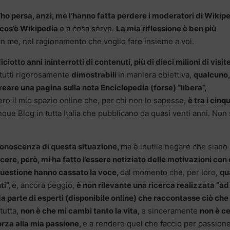
’ho persa, anzi, me l’hanno fatta perdere i moderatori di Wikipe
cos’è Wikipedia
e a cosa serve.
La mia riflessione è ben più
on me, nel ragionamento che voglio fare insieme a voi.
iciotto anni ininterrotti di contenuti, più di dieci milioni di visite
, tutti rigorosamente
dimostrabili
in maniera obiettiva,
qualcuno,
eare una pagina sulla nota Enciclopedia (forse) “libera”,
ro il mio spazio online che, per chi non lo sapesse,
è tra i cinq
nque Blog in tutta Italia che pubblicano da quasi venti anni. Non
onoscenza di questa situazione,
ma è inutile negare che siano
ere, però, mi ha fatto l’essere notiziato delle motivazioni con 
 questione hanno cassato la voce,
dal momento che, per loro,
qu
ti”,
e, ancora peggio,
è non rilevante una ricerca realizzata “ad
 parte di esperti (disponibile online) che raccontasse ciò che 
 tutta,
non è che mi cambi tanto la vita,
e sinceramente
non è ce
orza alla mia passione,
e a rendere quel che faccio per passion