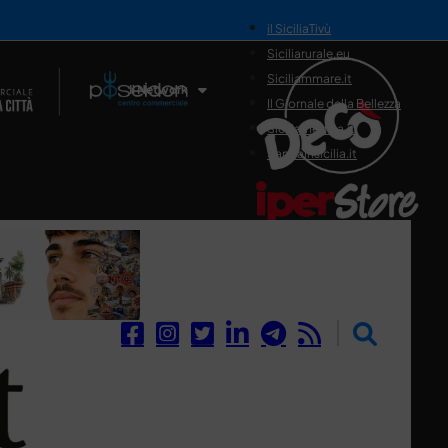
il SiciliaTivù
Siciliarurale.eu
Siciliammare.it
Il Network
Il Giornale della Bellezza
Siciliamedica.it
Sanitainsicilia.it