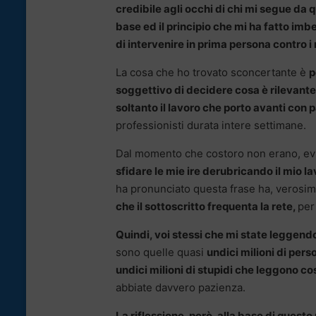
credibile agli occhi di chi mi segue da q
base ed il principio che mi ha fatto imbe
di intervenire in prima persona contro 
La cosa che ho trovato sconcertante è
p
soggettivo di decidere cosa è rilevante,
soltanto il lavoro che porto avanti con 
professionisti durata intere settimane.
Dal momento che costoro non erano, evi
sfidare le mie ire derubricando il mio l
ha pronunciato questa frase ha, verosi
che il sottoscritto frequenta la rete,
per
Quindi, voi stessi che mi state leggendo
sono quelle quasi
undici milioni di pers
undici milioni di stupidi che leggono c
abbiate davvero pazienza.
La riflessione, però, alla base di questo r