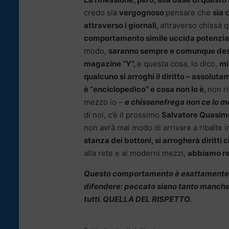
credo sia
vergognoso
pensare che
sia 
attraverso i giornali,
attraverso chissà q
comportamento simile uccida potenziali
modo,
saranno sempre e comunque destinat
magazine “Y”,
e questa cosa, lo dico,
mi
qualcuno si arroghi il diritto – assolut
è “enciclopedico” e cosa non lo è,
non r
mezzo io –
e chissenefrega non ce lo m
di noi, c’è il prossimo
Salvatore Quasim
non avrà mai modo di arrivare a ribalte
stanza dei bottoni, si arrogherà diritti
alla rete e ai moderni mezzi,
abbiamo re
Questo comportamento è esattamente qu
difendere: peccato siano tanto manchev
tutti. QUELLA DEL RISPETTO.