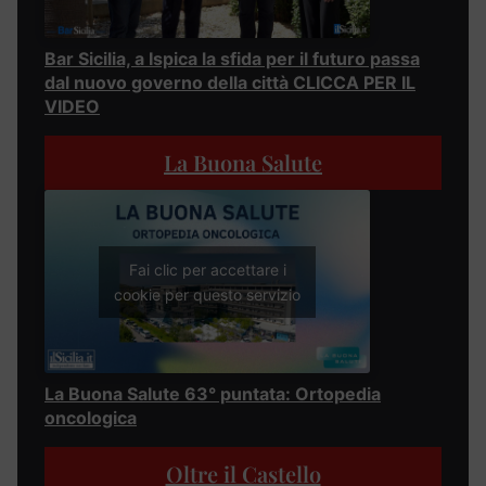
Bar Sicilia, a Ispica la sfida per il futuro passa
dal nuovo governo della città CLICCA PER IL
VIDEO
La Buona Salute
Fai clic per accettare i
cookie per questo servizio
La Buona Salute 63° puntata: Ortopedia
oncologica
Oltre il Castello