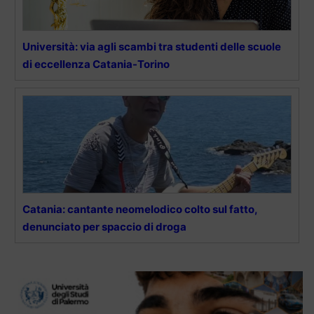
Università: via agli scambi tra studenti delle scuole
di eccellenza Catania-Torino
Catania: cantante neomelodico colto sul fatto,
denunciato per spaccio di droga