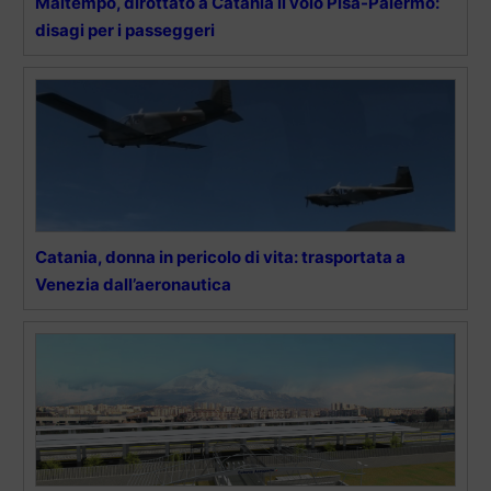
Maltempo, dirottato a Catania il volo Pisa-Palermo:
disagi per i passeggeri
Catania, donna in pericolo di vita: trasportata a
Venezia dall’aeronautica