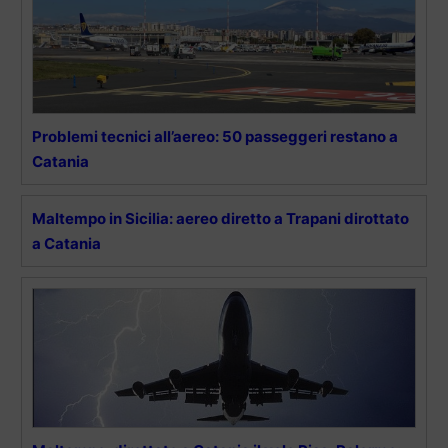
Problemi tecnici all’aereo: 50 passeggeri restano a
Catania
Maltempo in Sicilia: aereo diretto a Trapani dirottato
a Catania