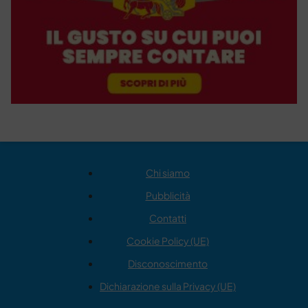
Chi siamo
Pubblicità
Contatti
Cookie Policy (UE)
Disconoscimento
Dichiarazione sulla Privacy (UE)