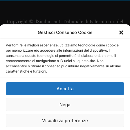
Copyright © ilSicilia | aut. Tribunale di Palermo n.11 del
29/09/2015
Gestisci Consenso Cookie
Editore: Mercurio Comunicazione Soc. Coop. A.R.L.
Per fornire le migliori esperienze, utilizziamo tecnologie come i cookie
per memorizzare e/o accedere alle informazioni del dispositivo. Il
Direttore Editoriale: Maurizio Scaglione
consenso a queste tecnologie ci permetterà di elaborare dati come il
comportamento di navigazione o ID unici su questo sito. Non
Direttore Responsabile: Maria Calabrese
acconsentire o ritirare il consenso può influire negativamente su alcune
caratteristiche e funzioni.
p.zza Sant’Oliva, 9 – 90141 – Palermo – 091335557
P.IVA: 06334930820
Accetta
Mercurio Comunicazione Società Cooperativa a r.l. è
iscritta al Registro degli Operatori di Comunicazione al
Nega
numero 26988
Visualizza preferenze
Sito gestito da
La Digitale srl
–
info@ladigitale.it