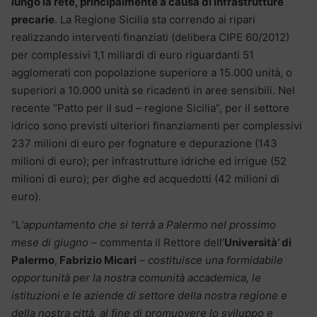
lungo la rete, principalmente a causa di infrastrutture
precarie
. La Regione Sicilia sta correndo ai ripari
realizzando interventi finanziati (delibera CIPE 60/2012)
per complessivi 1,1 miliardi di euro riguardanti 51
agglomerati con popolazione superiore a 15.000 unità, o
superiori a 10.000 unità se ricadenti in aree sensibili. Nel
recente “Patto per il sud – regione Sicilia”, per il settore
idrico sono previsti ulteriori finanziamenti per complessivi
237 milioni di euro per fognature e depurazione (143
milioni di euro); per infrastrutture idriche ed irrigue (52
milioni di euro); per dighe ed acquedotti (42 milioni di
euro).
“L
‘appuntamento che si terrà a Palermo nel prossimo
mese di giugno
– commenta il Rettore dell’
Università’ di
Palermo
,
Fabrizio Micari
–
costituisce una formidabile
opportunità per la nostra comunità accademica, le
istituzioni e le aziende di settore della nostra regione e
della nostra città, al fine di promuovere lo sviluppo e