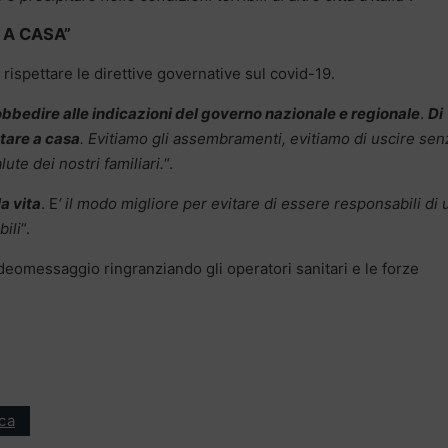
 A CASA”
i rispettare le direttive governative sul covid-19.
i obbedire alle indicazioni del governo nazionale e regionale
.
Di
stare a casa
. Evitiamo gli assembramenti, evitiamo di uscire sen
ute dei nostri familiari.
“.
la vita
. E
‘ il modo migliore per evitare di essere responsabili di 
ili
“.
ideomessaggio ringranziando gli operatori sanitari e le forze
ica