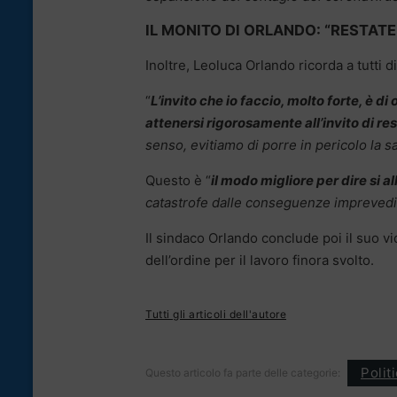
IL MONITO DI ORLANDO: “RESTATE
Inoltre, Leoluca Orlando ricorda a tutti d
“
L’invito che io faccio, molto forte, è d
attenersi rigorosamente all’invito di re
senso, evitiamo di porre in pericolo la sal
Questo è “
il modo migliore per dire si al
catastrofe dalle conseguenze imprevedib
Il sindaco Orlando conclude poi il suo v
dell’ordine per il lavoro finora svolto.
Tutti gli articoli dell'autore
Polit
Questo articolo fa parte delle categorie: