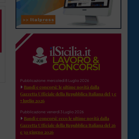
Pubblicazione: mercoledì 8 Luglio 2026
Bandi e concorsi: le ultime novità dalla
Gazzetta Ufficiale della Repubblica Italiana del 3 e
7 luglio 2026
Pubblicazione: venerdì 3 Luglio 2026
Bandi e concorsi: ecco le ultime novità dalla
Gazzetta Ufficiale della Repubblica Italiana del 26
e 30 giugno 2026