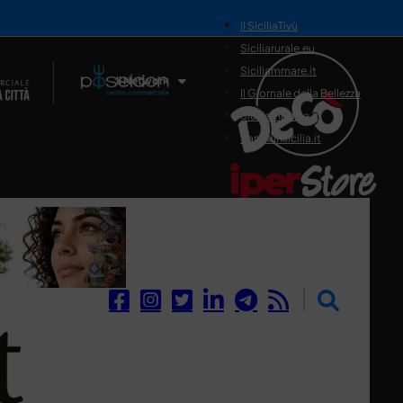
il SiciliaTivù
Siciliarurale.eu
Siciliammare.it
Il Network
Il Giornale della Bellezza
Siciliamedica.it
Sanitainsicilia.it