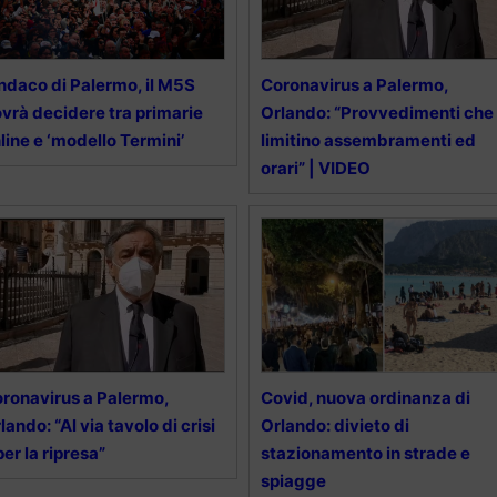
ndaco di Palermo, il M5S
Coronavirus a Palermo,
vrà decidere tra primarie
Orlando: “Provvedimenti che
line e ‘modello Termini’
limitino assembramenti ed
orari” | VIDEO
ronavirus a Palermo,
Covid, nuova ordinanza di
lando: “Al via tavolo di crisi
Orlando: divieto di
per la ripresa”
stazionamento in strade e
spiagge