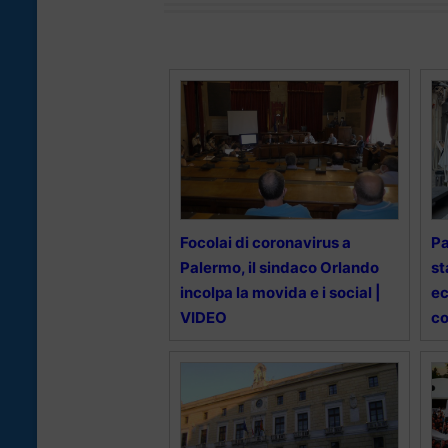
Focolai di coronavirus a
Pa
Palermo, il sindaco Orlando
st
incolpa la movida e i social |
ec
VIDEO
co