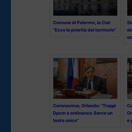
Comune di Palermo, la Cisl:
Si
“Ecco le priorità del territorio”
do
on
Coronavirus, Orlando: “Troppi
Co
Dpcm e ordinanze. Serve un
Or
testo unico”
e 