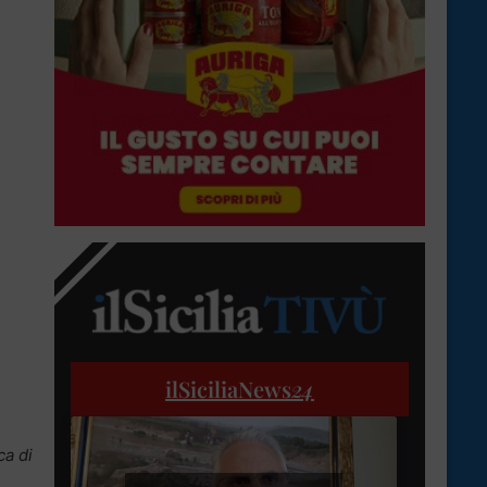
ilSiciliaNews
24
ca di