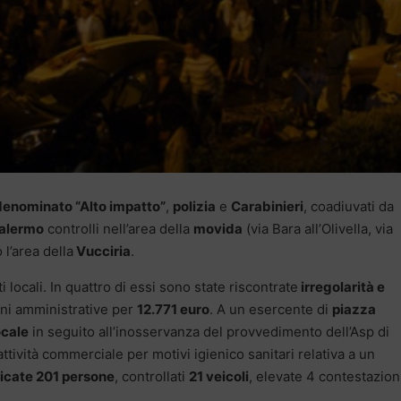
 denominato “Alto impatto”
,
polizia
e
Carabinieri
, coadiuvati da
alermo
controlli nell’area della
movida
(via Bara all’Olivella, via
l’area della
Vucciria
.
ti locali. In quattro di essi sono state riscontrate
irregolarità e
ni amministrative per
12.771 euro
. A un esercente di
piazza
ocale
in seguito all’inosservanza del provvedimento dell’Asp di
tività commerciale per motivi igienico sanitari relativa a un
ficate 201 persone
, controllati
21 veicoli
, elevate 4 contestazioni