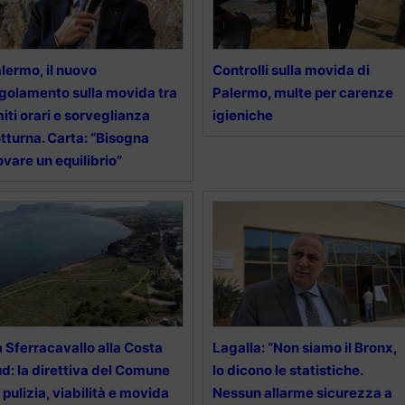
lermo, il nuovo
Controlli sulla movida di
golamento sulla movida tra
Palermo, multe per carenze
miti orari e sorveglianza
igieniche
tturna. Carta: “Bisogna
ovare un equilibrio”
 Sferracavallo alla Costa
Lagalla: “Non siamo il Bronx,
d: la direttiva del Comune
lo dicono le statistiche.
 pulizia, viabilità e movida
Nessun allarme sicurezza a