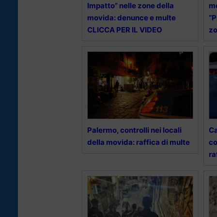
Impatto” nelle zone della
mo
movida: denunce e multe
“P
CLICCA PER IL VIDEO
zo
Palermo, controlli nei locali
Ca
della movida: raffica di multe
co
ra