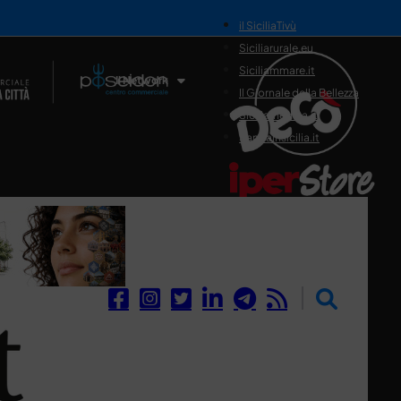
il SiciliaTivù
Siciliarurale.eu
Siciliammare.it
Il Network
Il Giornale della Bellezza
Siciliamedica.it
Sanitainsicilia.it