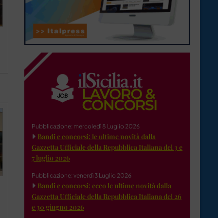
Pubblicazione: mercoledì 8 Luglio 2026
Bandi e concorsi: le ultime novità dalla
Gazzetta Ufficiale della Repubblica Italiana del 3 e
7 luglio 2026
Pubblicazione: venerdì 3 Luglio 2026
Bandi e concorsi: ecco le ultime novità dalla
Gazzetta Ufficiale della Repubblica Italiana del 26
e 30 giugno 2026