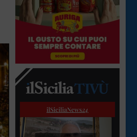
ilSiciliaNews
24