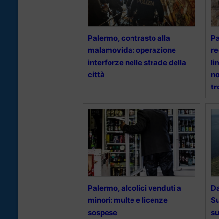
Palermo, contrasto alla
Pa
malamovida: operazione
re
interforze nelle strade della
li
città
no
tr
Palermo, alcolici venduti a
Da
minori: multe e licenze
Su
sospese
su