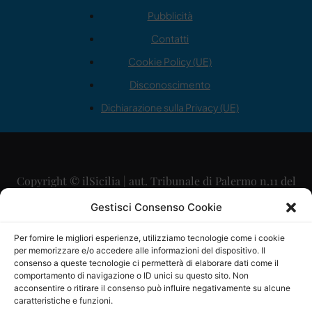
Pubblicità
Contatti
Cookie Policy (UE)
Disconoscimento
Dichiarazione sulla Privacy (UE)
Copyright © ilSicilia | aut. Tribunale di Palermo n.11 del
29/09/2015
Gestisci Consenso Cookie
Editore: Mercurio Comunicazione Soc. Coop. A.R.L.
Per fornire le migliori esperienze, utilizziamo tecnologie come i cookie
per memorizzare e/o accedere alle informazioni del dispositivo. Il
Direttore Editoriale: Maurizio Scaglione
consenso a queste tecnologie ci permetterà di elaborare dati come il
comportamento di navigazione o ID unici su questo sito. Non
Direttore Responsabile: Maria Calabrese
acconsentire o ritirare il consenso può influire negativamente su alcune
caratteristiche e funzioni.