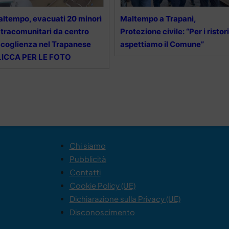
ltempo, evacuati 20 minori
Maltempo a Trapani,
tracomunitari da centro
Protezione civile: “Per i ristori
coglienza nel Trapanese
aspettiamo il Comune”
LICCA PER LE FOTO
Chi siamo
Pubblicità
Contatti
Cookie Policy (UE)
Dichiarazione sulla Privacy (UE)
Disconoscimento