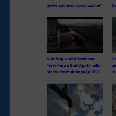
prevenzione unica soluzione”
fr
Nubifragio nel Messinese:
Ca
Torre Faro e Sant’Agata nella
pe
morsa del maltempo |VIDEO
in