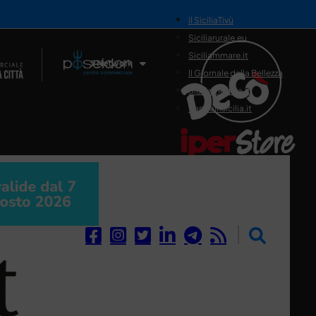
il SiciliaTivù
Siciliarurale.eu
Siciliammare.it
Il Network
Il Giornale della Bellezza
Siciliamedica.it
Sanitainsicilia.it