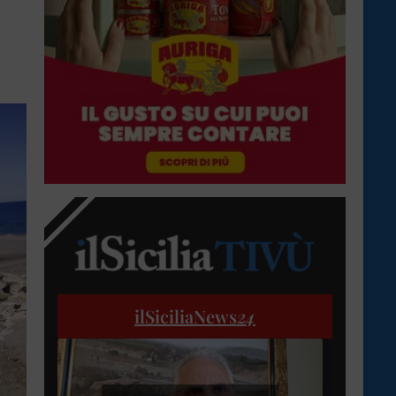
ilSiciliaNews
24