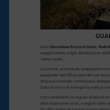
GUAR
Sono
Barcellona Pozzo di Gotto
,
Rodì M
maggiormente colpiti dell’alluvione dell
i danni subiti.
Le somme, previste da un’apposita norma
assegnate dall’Ufficio speciale per la p
all’epoca nominato commissario delegato
Stato di crisi e di emergenza nella provi
Il provvedimento fa seguito all’attività 
delle Autonomie locali, a seguito della de
Gli uffici diretti da Santoro hanno redatt