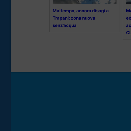
Maltempo, ancora disagi a
Ma
Trapani: zona nuova
ex
senz’acqua
ac
C