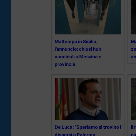
Maltempo in Sicilia,
Ma
l’annuncio: chiusi hub
zo
vaccinali a Messina e
an
provincia
De Luca: “Speriamo si trovino i
Il
dispersi a Palermo,
ca