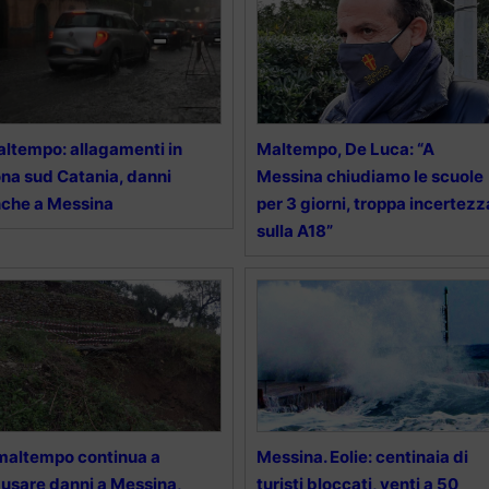
ltempo: allagamenti in
Maltempo, De Luca: “A
na sud Catania, danni
Messina chiudiamo le scuole
che a Messina
per 3 giorni, troppa incertezz
sulla A18”
 maltempo continua a
Messina. Eolie: centinaia di
usare danni a Messina,
turisti bloccati, venti a 50