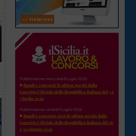
Pubblicazione: mercoledì 8 Luglio 2026
Bandi e concorsi: le ultime novità dalla
Gazzetta Ufficiale della Repubblica Italiana del 3 e
7 luglio 2026
Pubblicazione: venerdì 3 Luglio 2026
Bandi e concorsi: ecco le ultime novità dalla
Gazzetta Ufficiale della Repubblica Italiana del 26
e 30 giugno 2026