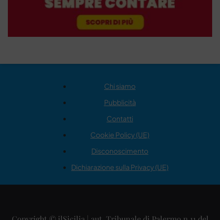
Chi siamo
Pubblicità
Contatti
Cookie Policy (UE)
Disconoscimento
Dichiarazione sulla Privacy (UE)
Copyright © ilSicilia | aut. Tribunale di Palermo n.11 del