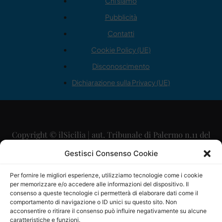
Chi siamo
Pubblicità
Contatti
Cookie Policy (UE)
Disconoscimento
Dichiarazione sulla Privacy (UE)
Copyright © ilSicilia | aut. Tribunale di Palermo n.11 del
29/09/2015
Gestisci Consenso Cookie
Editore: Mercurio Comunicazione Soc. Coop. A.R.L.
Per fornire le migliori esperienze, utilizziamo tecnologie come i cookie
per memorizzare e/o accedere alle informazioni del dispositivo. Il
Direttore Editoriale: Maurizio Scaglione
consenso a queste tecnologie ci permetterà di elaborare dati come il
comportamento di navigazione o ID unici su questo sito. Non
Direttore Responsabile: Maria Calabrese
acconsentire o ritirare il consenso può influire negativamente su alcune
caratteristiche e funzioni.