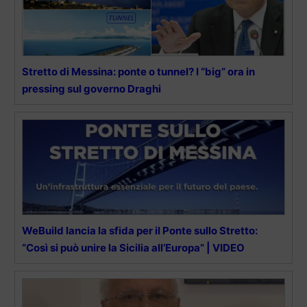
Stretto di Messina: ponte o tunnel? I “big” ora in
pressing sul governo Draghi
WeBuild lancia la sfida per il Ponte sullo Stretto:
“Così si può unire la Sicilia all’Europa” | VIDEO