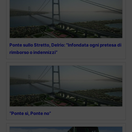
Ponte sullo Stretto, Delrio: “Infondata ogni pretesa di
rimborso o indennizzi”
“Ponte sì, Ponte no”