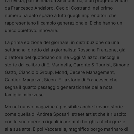
La rivista, patrocinata da Sicindustria, è un progetto voluto
da Francesco Andaloro, Ceo di Costrand, nel primo
numero ha dato spazio a tutti quegli imprenditori che
rappresentano il cambio generazionale. E che hanno un
unico obiettivo: innovare.
La prima edizione del giornale, in distribuzione da una
settimana, diretto dalla giornalista Rossana Franzone, già
direttore del quotidiano online Oggi Milazzo, raccoglie
storie dal calibro di E. Marinella, Caronte & Tourist, Simone
Gatto, Cianciolo Group, Mohd, Cecere Management,
Cantieri Magazzù, Sicon. E la storia di Francesco che
segna il quarto passaggio generazionale della nota
famiglia milazzese.
Ma nel nuovo magazine è possibile anche trovare storie
come quella di Andrea Sposari, street artist che è riuscito
con le sue opere a riqualificare moti borghi antichi grazie
alla sua arte. E poi Vaccarella, magnifico borgo marinaro di