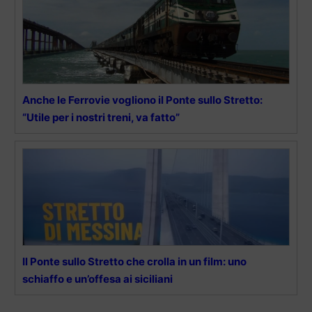
Anche le Ferrovie vogliono il Ponte sullo Stretto:
“Utile per i nostri treni, va fatto”
Il Ponte sullo Stretto che crolla in un film: uno
schiaffo e un’offesa ai siciliani