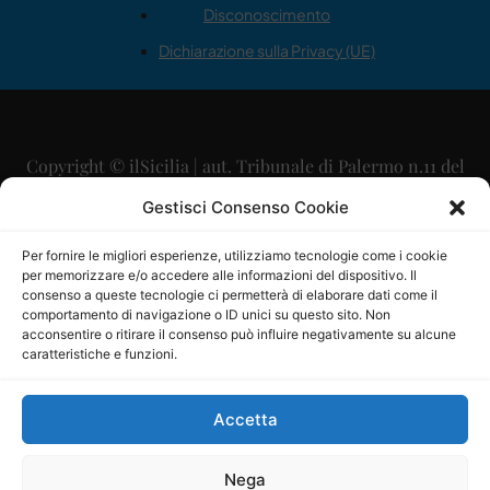
Disconoscimento
Dichiarazione sulla Privacy (UE)
Copyright © ilSicilia | aut. Tribunale di Palermo n.11 del
29/09/2015
Gestisci Consenso Cookie
Editore: Mercurio Comunicazione Soc. Coop. A.R.L.
Per fornire le migliori esperienze, utilizziamo tecnologie come i cookie
per memorizzare e/o accedere alle informazioni del dispositivo. Il
Direttore Editoriale: Maurizio Scaglione
consenso a queste tecnologie ci permetterà di elaborare dati come il
comportamento di navigazione o ID unici su questo sito. Non
Direttore Responsabile: Maria Calabrese
acconsentire o ritirare il consenso può influire negativamente su alcune
caratteristiche e funzioni.
p.zza Sant’Oliva, 9 – 90141 – Palermo – 091335557
P.IVA: 06334930820
Accetta
Mercurio Comunicazione Società Cooperativa a r.l. è
iscritta al Registro degli Operatori di Comunicazione al
Nega