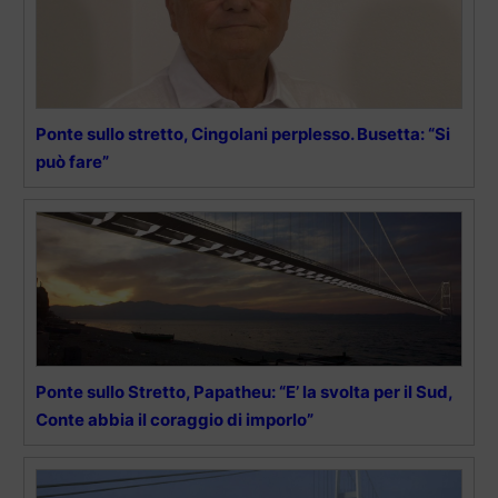
Ponte sullo stretto, Cingolani perplesso. Busetta: “Si
può fare”
Ponte sullo Stretto, Papatheu: “E’ la svolta per il Sud,
Conte abbia il coraggio di imporlo”