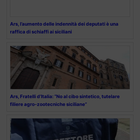
Ars, l’aumento delle indennità dei deputati è una
raffica di schiaffi ai siciliani
Ars, Fratelli d’Italia: “No al cibo sintetico, tutelare
filiere agro-zootecniche siciliane”