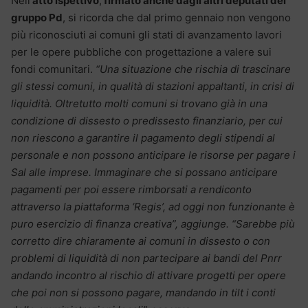
Nell’
atto ispettivo
,
firmato anche dagli altri deputati del
gruppo Pd
, si ricorda che dal primo gennaio non vengono
più riconosciuti ai comuni gli stati di avanzamento lavori
per le opere pubbliche con progettazione a valere sui
fondi comunitari.
“Una situazione che rischia di trascinare
gli stessi comuni, in qualità di stazioni appaltanti, in crisi di
liquidità. Oltretutto molti comuni si trovano già in una
condizione di dissesto o predissesto finanziario, per cui
non riescono a garantire il pagamento degli stipendi al
personale e non possono anticipare le risorse per pagare i
Sal alle imprese. Immaginare che si possano anticipare
pagamenti per poi essere rimborsati a rendiconto
attraverso la piattaforma ‘Regis’, ad oggi non funzionante è
puro esercizio di finanza creativa”, aggiunge. “Sarebbe più
corretto dire chiaramente ai comuni in dissesto o con
problemi di liquidità di non partecipare ai bandi del Pnrr
andando incontro al rischio di attivare progetti per opere
che poi non si possono pagare, mandando in tilt i conti