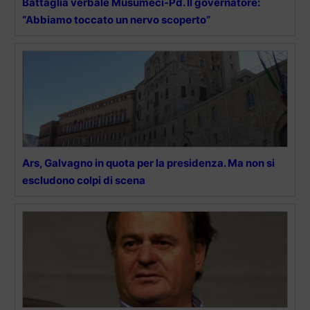
Battaglia verbale Musumeci-Pd. Il governatore:
“Abbiamo toccato un nervo scoperto”
Ars, Galvagno in quota per la presidenza. Ma non si
escludono colpi di scena