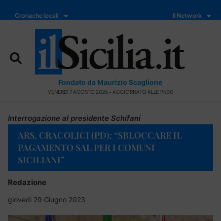
Cronache locali
Il Network
Fondato da Maurizio Scaglione
VENERDÌ 7 AGOSTO 2026 - AGGIORNATO ALLE 19:00
Interrogazione al presidente Schifani
ARS, CRACOLICI (PD): “SBLOCCARE IL
PAGAMENTO SAL PER I COMUNI
SICILIANI”
Redazione
giovedì 29 Giugno 2023