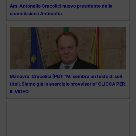
Ars: Antonello Cracolici nuovo presidente della
commissione Antimafia
Manovra, Cracolici (PD): “Mi sembra un testo di soli
titoli. Siamo già in esercizio provvisorio” CLICCA PER
IL VIDEO