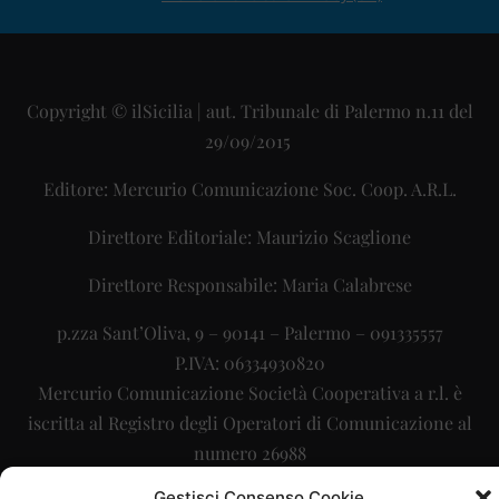
Copyright © ilSicilia | aut. Tribunale di Palermo n.11 del
29/09/2015
Editore: Mercurio Comunicazione Soc. Coop. A.R.L.
Direttore Editoriale: Maurizio Scaglione
Direttore Responsabile: Maria Calabrese
p.zza Sant’Oliva, 9 – 90141 – Palermo – 091335557
P.IVA: 06334930820
Mercurio Comunicazione Società Cooperativa a r.l. è
iscritta al Registro degli Operatori di Comunicazione al
numero 26988
Gestisci Consenso Cookie