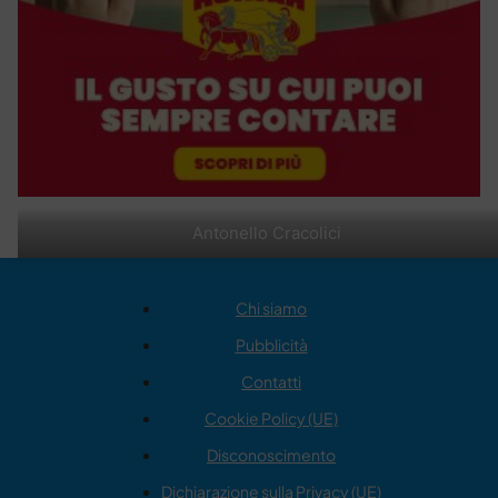
Antonello Cracolici
Chi siamo
Pubblicità
Contatti
Cookie Policy (UE)
Disconoscimento
Dichiarazione sulla Privacy (UE)