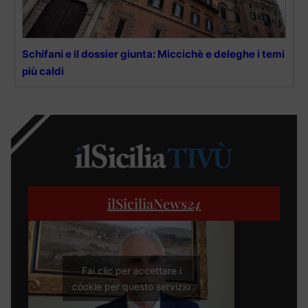
Schifani e il dossier giunta: Miccichè e deleghe i temi
più caldi
ilSiciliaNews
24
Fai clic per accettare i
cookie per questo servizio