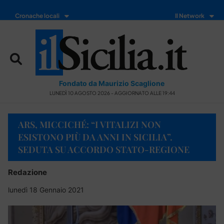
Cronache locali
Il Network
Fondato da Maurizio Scaglione
LUNEDÌ 10 AGOSTO 2026 - AGGIORNATO ALLE 19:44
ARS, MICCICHÉ: “I VITALIZI NON
ESISTONO PIÙ DA ANNI IN SICILIA”.
SEDUTA SU ACCORDO STATO-REGIONE
Redazione
lunedì 18 Gennaio 2021