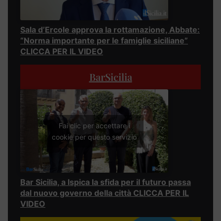
Sala d’Ercole approva la rottamazione, Abbate:
“Norma importante per le famiglie siciliane”
CLICCA PER IL VIDEO
BarSicilia
Fai clic per accettare i
cookie per questo servizio
Bar Sicilia, a Ispica la sfida per il futuro passa
dal nuovo governo della città CLICCA PER IL
VIDEO