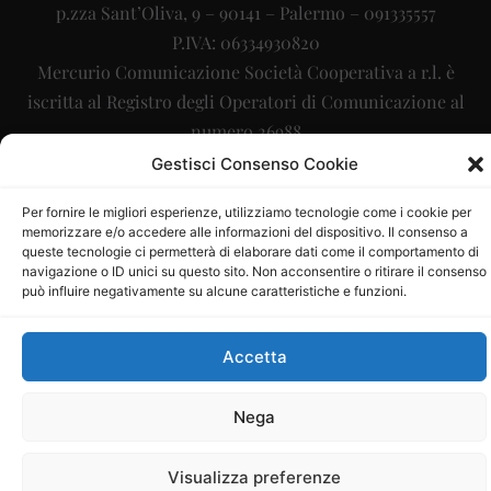
p.zza Sant’Oliva, 9 – 90141 – Palermo – 091335557
P.IVA: 06334930820
Mercurio Comunicazione Società Cooperativa a r.l. è
iscritta al Registro degli Operatori di Comunicazione al
numero 26988
Gestisci Consenso Cookie
Sito gestito da
La Digitale srl
–
info@ladigitale.it
Per fornire le migliori esperienze, utilizziamo tecnologie come i cookie per
memorizzare e/o accedere alle informazioni del dispositivo. Il consenso a
queste tecnologie ci permetterà di elaborare dati come il comportamento di
navigazione o ID unici su questo sito. Non acconsentire o ritirare il consenso
può influire negativamente su alcune caratteristiche e funzioni.
Accetta
Nega
Visualizza preferenze