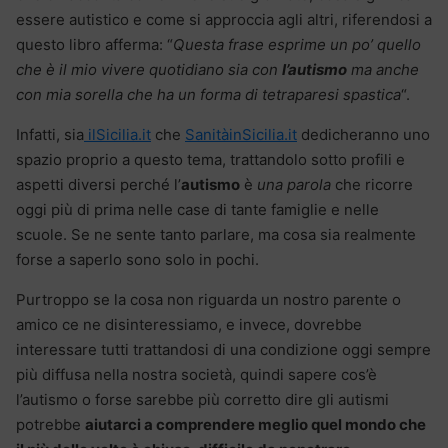
essere autistico e come si approccia agli altri, riferendosi a
questo libro afferma: “
Questa frase esprime un po’ quello
che è il mio vivere quotidiano sia con
l’autismo
ma anche
con mia sorella che ha un forma di tetraparesi spastica
“.
Infatti, sia
ilSicilia.it
che
SanitàinSicilia.it
dedicheranno uno
spazio proprio a questo tema, trattandolo sotto profili e
aspetti diversi perché l’
autismo
è
una parola
che ricorre
oggi più di prima nelle case di tante famiglie e nelle
scuole. Se ne sente tanto parlare, ma cosa sia realmente
forse a saperlo sono solo in pochi.
Purtroppo se la cosa non riguarda un nostro parente o
amico ce ne disinteressiamo, e invece, dovrebbe
interessare tutti trattandosi di una condizione oggi sempre
più diffusa nella nostra società, quindi sapere cos’è
l’autismo o forse sarebbe più corretto dire gli autismi
potrebbe
aiutarci a comprendere meglio quel mondo che