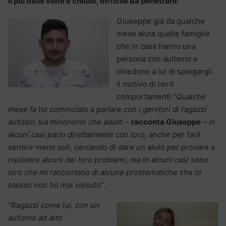
il più delle volte è chiuso, difficile da penetrare
.
Giuseppe già da qualche
mese aiuta quelle famiglie
che in casa hanno una
persona con autismo e
chiedono a lui di spiegargli
il motivo di certi
comportamenti “
Qualche
mese fa ho cominciato a parlare con i genitori di ragazzi
autistici sia minorenni che adulti –
racconta Giuseppe
– in
alcuni casi parlo direttamente con loro, anche per farli
sentire meno soli, cercando di dare un aiuto per provare a
risolvere alcuni dei loro problemi, ma in alcuni casi sono
loro che mi raccontano di alcune problematiche che io
stesso non ho mai vissuto
“.
“
Ragazzi come lui, con un
autismo ad alto