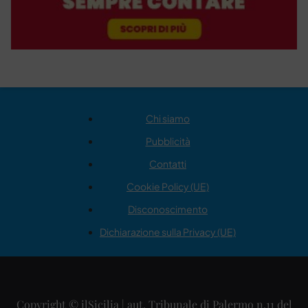
Chi siamo
Pubblicità
Contatti
Cookie Policy (UE)
Disconoscimento
Dichiarazione sulla Privacy (UE)
Copyright © ilSicilia | aut. Tribunale di Palermo n.11 del