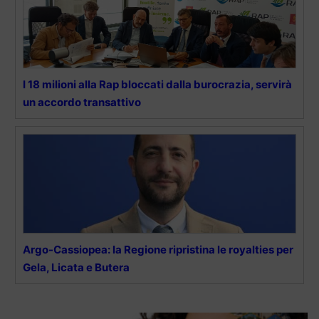
I 18 milioni alla Rap bloccati dalla burocrazia, servirà
un accordo transattivo
Argo-Cassiopea: la Regione ripristina le royalties per
Gela, Licata e Butera