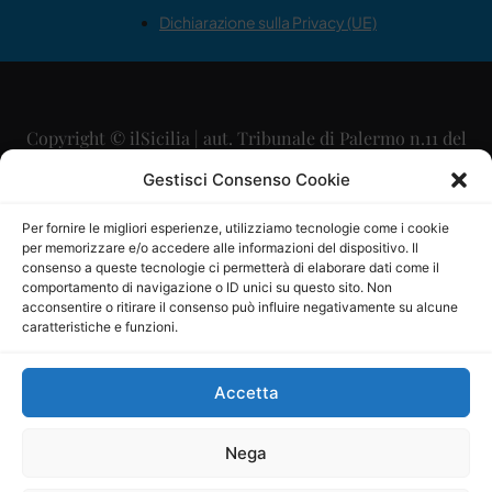
Dichiarazione sulla Privacy (UE)
Copyright © ilSicilia | aut. Tribunale di Palermo n.11 del
29/09/2015
Gestisci Consenso Cookie
Editore: Mercurio Comunicazione Soc. Coop. A.R.L.
Per fornire le migliori esperienze, utilizziamo tecnologie come i cookie
per memorizzare e/o accedere alle informazioni del dispositivo. Il
Direttore Editoriale: Maurizio Scaglione
consenso a queste tecnologie ci permetterà di elaborare dati come il
comportamento di navigazione o ID unici su questo sito. Non
Direttore Responsabile: Maria Calabrese
acconsentire o ritirare il consenso può influire negativamente su alcune
caratteristiche e funzioni.
p.zza Sant’Oliva, 9 – 90141 – Palermo – 091335557
P.IVA: 06334930820
Accetta
Mercurio Comunicazione Società Cooperativa a r.l. è
iscritta al Registro degli Operatori di Comunicazione al
Nega
numero 26988