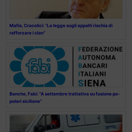
Mafia, Cracolici: “La legge sugli appalti rischia di
rafforzare i clan”
Ban­che, Fabi: “A set­tem­bre trat­ta­ti­va su fu­sio­ne po­
po­la­ri si­ci­lia­ne”