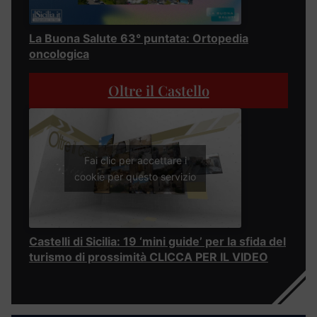
La Buona Salute 63° puntata: Ortopedia
oncologica
Oltre il Castello
Fai clic per accettare i
cookie per questo servizio
Castelli di Sicilia: 19 ‘mini guide’ per la sfida del
turismo di prossimità CLICCA PER IL VIDEO