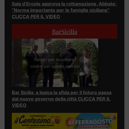
Sala d’Ercole approva la rottamazione, Abbate:
“Norma importante per le famiglie siciliane”
CLICCA PER IL VIDEO
BarSicilia
Fai clic per accettare i
cookie per questo servizio
Bar Sicilia, a Ispica la sfida per il futuro passa
dal nuovo governo della città CLICCA PER IL
VIDEO