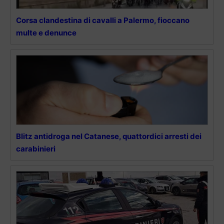
Corsa clandestina di cavalli a Palermo, fioccano
multe e denunce
Blitz antidroga nel Catanese, quattordici arresti dei
carabinieri