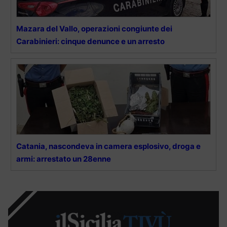
Mazara del Vallo, operazioni congiunte dei
Carabinieri: cinque denunce e un arresto
Catania, nascondeva in camera esplosivo, droga e
armi: arrestato un 28enne