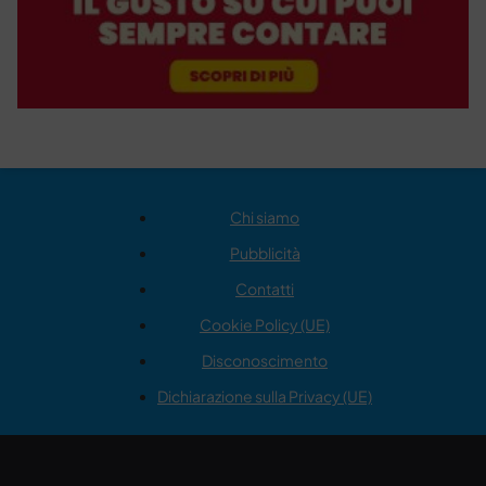
Chi siamo
Pubblicità
Contatti
Cookie Policy (UE)
Disconoscimento
Dichiarazione sulla Privacy (UE)