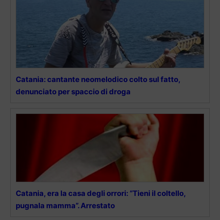
Catania: cantante neomelodico colto sul fatto,
denunciato per spaccio di droga
Catania, era la casa degli orrori: “Tieni il coltello,
pugnala mamma”. Arrestato