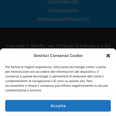
Cookie Policy (UE)
Disconoscimento
Dichiarazione sulla Privacy (UE)
Copyright © ilSicilia | aut. Tribunale di Palermo n.11 del
29/09/2015
Gestisci Consenso Cookie
Editore: Mercurio Comunicazione Soc. Coop. A.R.L.
Per fornire le migliori esperienze, utilizziamo tecnologie come i cookie
per memorizzare e/o accedere alle informazioni del dispositivo. Il
Direttore Editoriale: Maurizio Scaglione
consenso a queste tecnologie ci permetterà di elaborare dati come il
comportamento di navigazione o ID unici su questo sito. Non
Direttore Responsabile: Maria Calabrese
acconsentire o ritirare il consenso può influire negativamente su alcune
caratteristiche e funzioni.
p.zza Sant’Oliva, 9 – 90141 – Palermo – 091335557
P.IVA: 06334930820
Accetta
Mercurio Comunicazione Società Cooperativa a r.l. è