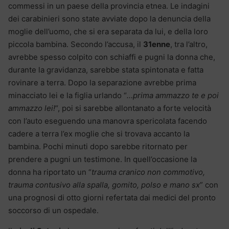
commessi in un paese della provincia etnea. Le indagini
dei carabinieri sono state avviate dopo la denuncia della
moglie dell’uomo, che si era separata da lui, e della loro
piccola bambina. Secondo l’accusa, il
31enne
, tra l’altro,
avrebbe spesso colpito con schiaffi e pugni la donna che,
durante la gravidanza, sarebbe stata spintonata e fatta
rovinare a terra. Dopo la separazione avrebbe prima
minacciato lei e la figlia urlando “
…prima ammazzo te e poi
ammazzo lei!
“, poi si sarebbe allontanato a forte velocità
con l’auto eseguendo una manovra spericolata facendo
cadere a terra l’ex moglie che si trovava accanto la
bambina. Pochi minuti dopo sarebbe ritornato per
prendere a pugni un testimone. In quell’occasione la
donna ha riportato un “
trauma cranico non commotivo,
trauma contusivo alla spalla, gomito, polso e mano sx
” con
una prognosi di otto giorni refertata dai medici del pronto
soccorso di un ospedale.