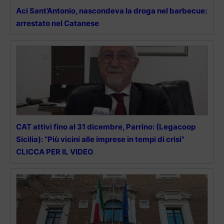
Aci Sant’Antonio, nascondeva la droga nel barbecue:
arrestato nel Catanese
CAT attivi fino al 31 dicembre, Parrino: (Legacoop
Sicilia): “Più vicini alle imprese in tempi di crisi”
CLICCA PER IL VIDEO