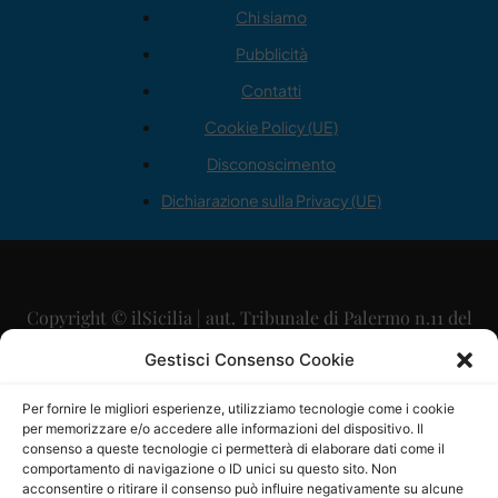
Chi siamo
Pubblicità
Contatti
Cookie Policy (UE)
Disconoscimento
Dichiarazione sulla Privacy (UE)
Copyright © ilSicilia | aut. Tribunale di Palermo n.11 del
29/09/2015
Gestisci Consenso Cookie
Editore: Mercurio Comunicazione Soc. Coop. A.R.L.
Per fornire le migliori esperienze, utilizziamo tecnologie come i cookie
per memorizzare e/o accedere alle informazioni del dispositivo. Il
Direttore Editoriale: Maurizio Scaglione
consenso a queste tecnologie ci permetterà di elaborare dati come il
comportamento di navigazione o ID unici su questo sito. Non
Direttore Responsabile: Maria Calabrese
acconsentire o ritirare il consenso può influire negativamente su alcune