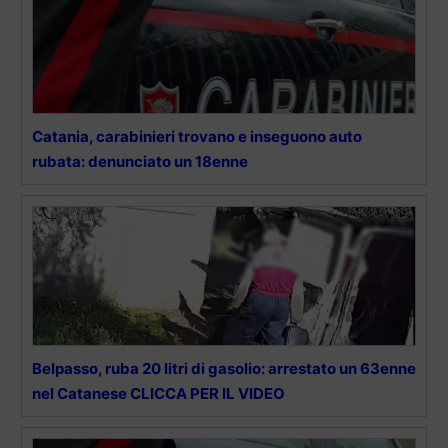
Catania, carabinieri trovano e inseguono auto
rubata: denunciato un 18enne
Belpasso, ruba 20 litri di gasolio: arrestato un 63enne
nel Catanese CLICCA PER IL VIDEO