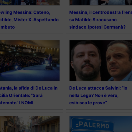
wling Messina: Cateno,
Messina, il centrodestra fren
tilde, Mister X. Aspettando
su Matilde Siracusano
ambuto
sindaco. Ipotesi Germanà?
tania, la sfida di De Luca in
De Luca attacca Salvini: “Io
cilia Orientale: “Sarà
nella Lega? Non è vero,
temoto” I NOMI
esibisca le prove”