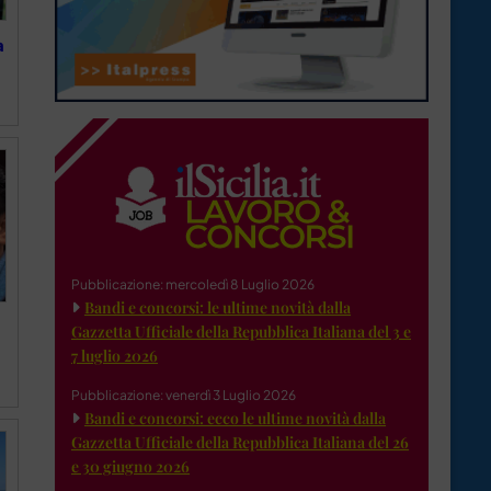
a
Pubblicazione: mercoledì 8 Luglio 2026
Bandi e concorsi: le ultime novità dalla
Gazzetta Ufficiale della Repubblica Italiana del 3 e
7 luglio 2026
Pubblicazione: venerdì 3 Luglio 2026
Bandi e concorsi: ecco le ultime novità dalla
Gazzetta Ufficiale della Repubblica Italiana del 26
e 30 giugno 2026