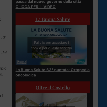
passa dal nuovo governo della città
CLICCA PER IL VIDEO
La Buona Salute
o
e
sud”
Fai clic per accettare i
cookie per questo servizio
e del
mpio
La Buona Salute 63° puntata: Ortopedia
o.
oncologica
Oltre il Castello
 i