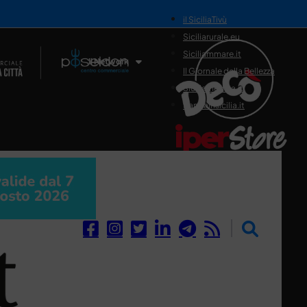
il SiciliaTivù
Siciliarurale.eu
Siciliammare.it
Il Network
Il Giornale della Bellezza
Siciliamedica.it
Sanitainsicilia.it