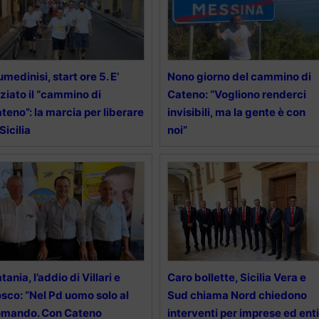
umedinisi, start ore 5. E’
Nono giorno del cammino di
iziato il “cammino di
Cateno: “Vogliono renderci
teno”: la marcia per liberare
invisibili, ma la gente è con
 Sicilia
noi”
tania, l’addio di Villari e
Caro bollette, Sicilia Vera e
sco: “Nel Pd uomo solo al
Sud chiama Nord chiedono
omando. Con Cateno
interventi per imprese ed enti