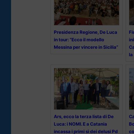
Presidenza Regione, De Luca
Fi
in tour: “Ecco il modello
in
Messina per vincere in Sicilia”
Ca
la
Ars, ecco la terza lista di De
Ca
Luca: i NOMI. E a Catania
Bo
incassa i primi sì dei delusi Pd
c