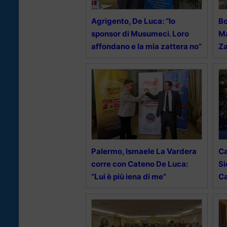
Agrigento, De Luca: “Io
Bo
sponsor di Musumeci. Loro
Ma
affondano e la mia zattera no”
Z
Palermo, Ismaele La Vardera
Ca
corre con Cateno De Luca:
Si
“Lui è più iena di me”
Ca