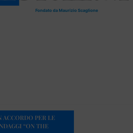
Fondato da Maurizio Scaglione
N ACCORDO PER LE
ONDAGGI “ON THE