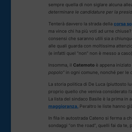
sempre quella di non siglare alcuna alle
determinare le candidature per la presid
Tenterà davvero la strada della
corsa sol
ma vince chi ha più voti ad urne chiuse
consensi che saranno utili sia a chiunque
alle quali guarda con moltissima attenzio
(e infatti quel “non” non è messo a caso)
Insomma, il
Catemoto
è appena iniziato e
popolo”
in ogni comune, nonché per le ca
La storia politica di De Luca (piuttosto
proprio quello che veniva considerato l’an
La lista del sindaco Basile è la prima i
maggioranza.
Peraltro le liste hanno gi
In fila in autostrada Cateno si ferma a ch
sondaggi “on the road”, quelli fai da te, 