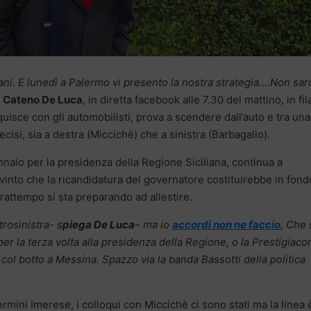
ni. E lunedì a Palermo vi presento la nostra strategia….Non sar
.
Cateno De Luca
, in diretta facebook alle 7.30 del mattino, in fil
uisce con gli automobilisti, prova a scendere dall’auto e tra una
cisi, sia a destra (Miccichè) che a sinistra (Barbagallo).
naio per la presidenza della Regione Siciliana, continua a
vinto che la ricandidatura del governatore costituirebbe in fond
 frattempo si sta preparando ad allestire.
rosinistra- s
piega De Luca
– ma io
accordi non ne faccio.
Che 
er la terza volta alla presidenza della Regione, o la Prestigiac
col botto a Messina. Spazzo via la banda Bassotti della politica
rmini Imerese, i colloqui con Miccichè ci sono stati ma la linea 