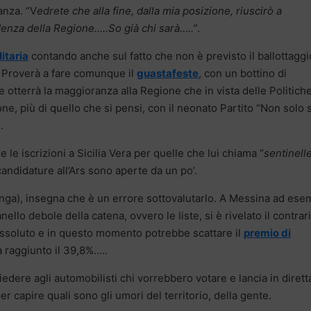
anza. “V
edrete che alla fine, dalla mia posizione, riuscirò a
enza della Regione…..So già chi sarà…..”
.
itaria
contando anche sul fatto che non è previsto il ballottaggi
? Proverà a fare comunque il
guastafeste
, con un bottino di
 otterrà la maggioranza alla Regione che in vista delle Politich
ne, più di quello che si pensi, con il neonato Partito “Non solo 
.
 le iscrizioni a Sicilia Vera per quelle che lui chiama “
sentinell
ndidature all’Ars sono aperte da un po’.
 lunga), insegna che è un errore sottovalutarlo. A Messina ad ese
ello debole della catena, ovvero le liste, si è rivelato il contrari
n assoluto e in questo momento potrebbe scattare il
premio di
à raggiunto il 39,8%…..
iedere agli automobilisti chi vorrebbero votare e lancia in diretta
per capire quali sono gli umori del territorio, della gente.