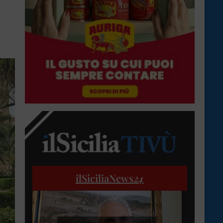
ilSiciliaNews
24