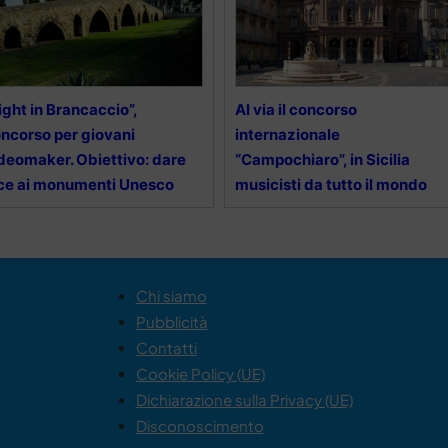
ight in Brancaccio”,
Al via il concorso
ncorso per giovani
internazionale
deomaker. Obiettivo: dare
“Campochiaro”, in Sicilia
ce ai monumenti Unesco
musicisti da tutto il mondo
Chi siamo
Pubblicità
Contatti
Cookie Policy (UE)
Dichiarazione sulla Privacy (UE)
Disconoscimento