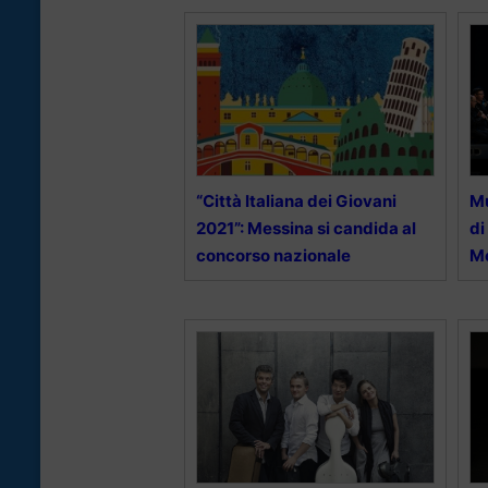
“Città Italiana dei Giovani
Mu
2021”: Messina si candida al
di
concorso nazionale
M