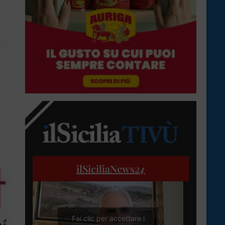
ilSiciliaNews
24
Fai clic per accettare i