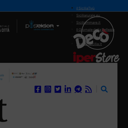
il SiciliaTivù
Siciliarurale.eu
Siciliammare.it
Il Network
Il Giornale della Bellezza
Siciliamedica.it
Sanitainsicilia.it