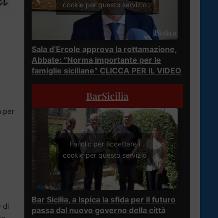
cookie per questo servizio
Sala d’Ercole approva la rottamazione,
Abbate: “Norma importante per le
famiglie siciliane” CLICCA PER IL VIDEO
BarSicilia
a per
Fai clic per accettare i
cookie per questo servizio
Bar Sicilia, a Ispica la sfida per il futuro
 di
passa dal nuovo governo della città