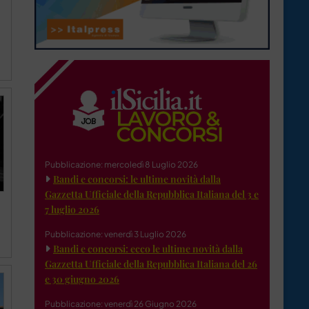
Pubblicazione: mercoledì 8 Luglio 2026
Bandi e concorsi: le ultime novità dalla
Gazzetta Ufficiale della Repubblica Italiana del 3 e
7 luglio 2026
Pubblicazione: venerdì 3 Luglio 2026
Bandi e concorsi: ecco le ultime novità dalla
Gazzetta Ufficiale della Repubblica Italiana del 26
e 30 giugno 2026
Pubblicazione: venerdì 26 Giugno 2026