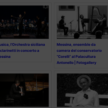
sica, l’Orchestra siciliana
Messina, ensemble da
 clarinetti in concerto a
camera del conservatorio
essina
“Corelli” al Palacultura
Antonello | Fotogallery