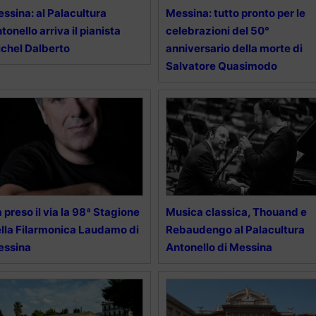
ssina: al Palacultura
Messina: tutto pronto per le
tonello arriva il pianista
celebrazioni del 50°
chel Dalberto
anniversario della morte di
Salvatore Quasimodo
 preso il via la 98ª Stagione
Musica classica, Thouand e
lla Filarmonica Laudamo di
Rebaudengo al Palacultura
essina
Antonello di Messina