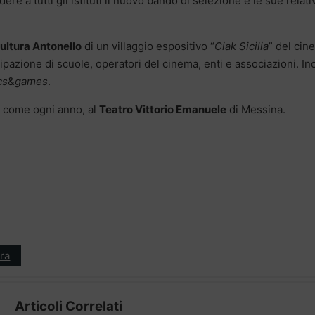
dere a tutti gli istituti il nuovo bando di selezione e le sue relati
ultura Antonello
di un villaggio espositivo “
Ciak Sicilia
” del cin
cipazione di scuole, operatori del cinema, enti e associazioni. In
cs
&
games
.
, come ogni anno, al
Teatro Vittorio Emanuele
di Messina.
ra
Articoli Correlati