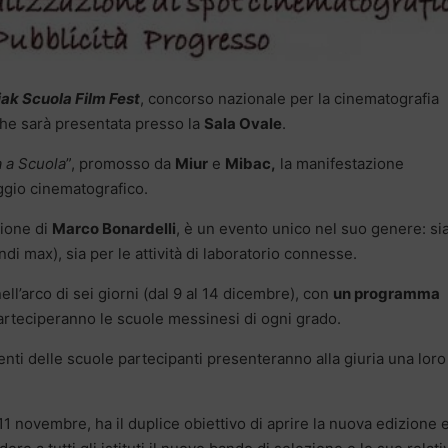
iak Scuola Film Fest
, concorso nazionale per la cinematografia
che sarà presentata presso la
Sala Ovale
.
 a Scuola
”, promosso da
Miur
e
Mibac,
la manifestazione
ggio cinematografico.
zione di
Marco Bonardelli
, è un evento unico nel suo genere: si
di max), sia per le attività di laboratorio connesse.
ell’arco di sei giorni (dal 9 al 14 dicembre), con
un programma
parteciperanno le scuole messinesi di ogni grado.
denti delle scuole partecipanti presenteranno alla giuria una loro
1 novembre, ha il duplice obiettivo di aprire la nuova edizione e