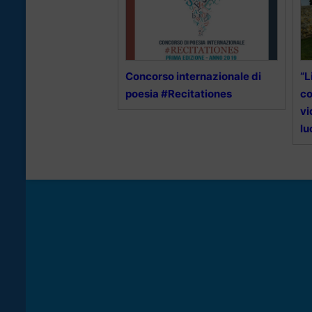
Concorso internazionale di
“L
poesia #Recitationes
co
vi
lu