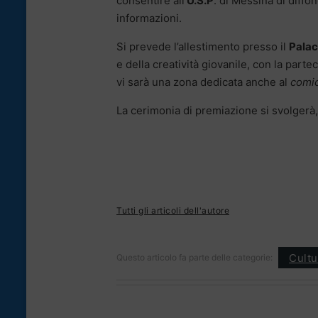
consentire all’
U.S.P
. di Messina di diffon
informazioni.
Si prevede l’allestimento presso il
Palac
e della creatività giovanile, con la parte
vi sarà una zona dedicata anche al
comi
La cerimonia di premiazione si svolgerà
Tutti gli articoli dell'autore
Cultu
Questo articolo fa parte delle categorie: