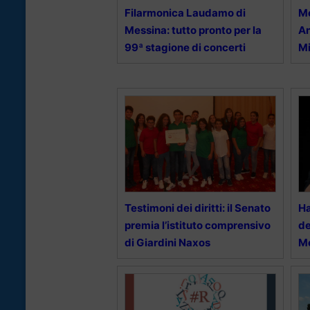
Filarmonica Laudamo di
Me
Messina: tutto pronto per la
An
99ª stagione di concerti
Mi
Testimoni dei diritti: il Senato
Ha
premia l’istituto comprensivo
de
di Giardini Naxos
M