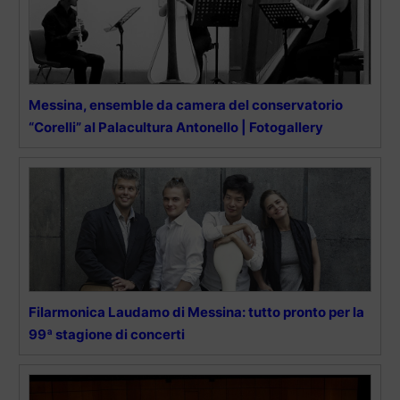
Messina, ensemble da camera del conservatorio
“Corelli” al Palacultura Antonello | Fotogallery
Filarmonica Laudamo di Messina: tutto pronto per la
99ª stagione di concerti