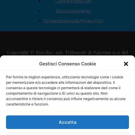
Cookie Policy (UE)
Disconoscimento
Dichiarazione sulla Privacy (UE)
Copyright © ilSicilia | aut. Tribunale di Palermo n.11 del
29/09/2015
Gestisci Consenso Cookie
Editore: Mercurio Comunicazione Soc. Coop. A.R.L.
Per fornire le migliori esperienze, utilizziamo tecnologie come i cookie
per memorizzare e/o accedere alle informazioni del dispositivo. Il
Direttore Editoriale: Maurizio Scaglione
consenso a queste tecnologie ci permetterà di elaborare dati come il
comportamento di navigazione o ID unici su questo sito. Non
Direttore Responsabile: Maria Calabrese
acconsentire o ritirare il consenso può influire negativamente su alcune
caratteristiche e funzioni.
p.zza Sant’Oliva, 9 – 90141 – Palermo – 091335557
P.IVA: 06334930820
Accetta
Mercurio Comunicazione Società Cooperativa a r.l. è