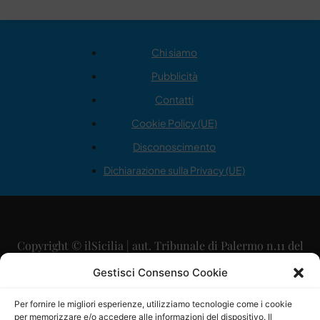
Chi siamo
Pubblicità
Contatti
Cookie Policy (UE)
Disconoscimento
Dichiarazione sulla Privacy (UE)
Copyright © ilSicilia | aut. Tribunale di Palermo n.11 del
29/09/2015
Gestisci Consenso Cookie
Editore: Mercurio Comunicazione Soc. Coop. A.R.L.
Per fornire le migliori esperienze, utilizziamo tecnologie come i cookie
per memorizzare e/o accedere alle informazioni del dispositivo. Il