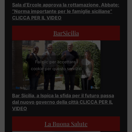
Sala d’Ercole approva la rottamazione, Abbate:
“Norma importante per le famiglie siciliane”
CLICCA PER IL VIDEO
BarSicilia
Fai clic per accettare i
cookie per questo servizio
Bar Sicilia, a Ispica la sfida per il futuro passa
dal nuovo governo della città CLICCA PER IL
VIDEO
La Buona Salute